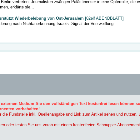
Berlin vertreten. Journalisten zwängen Palästinenser in eine Opferrolle, die e
en, erklärte sie...
terstützt Wiederbelebung von Ost-Jerusalem
[02elf ABENDBLATT]
erung nach Nichtanerkennung Israels: Signal der Verzweiflung...
 externen Medium Sie den vollständigen Text kostenfrei lesen können s
nnenten vorbehalten!
r die Fundstelle inkl. Quellenangabe und Link zum Artikel sehen und nutzen,
ten oder testen Sie uns vorab mit einem kostenfreien Schnupper-Abonnement