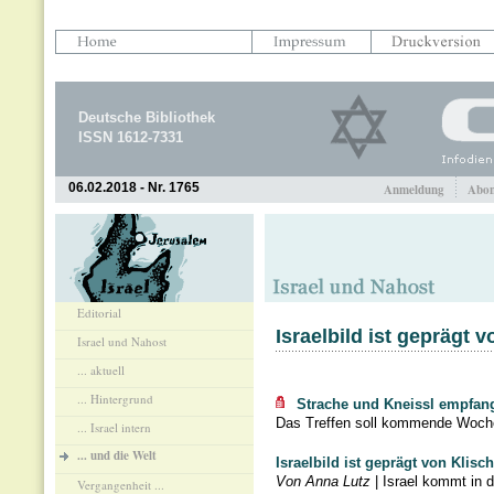
Deutsche Bibliothek
ISSN 1612-7331
06.02.2018 - Nr. 1765
Anmeldung
Abon
Editorial
Israelbild ist geprägt 
Israel und Nahost
... aktuell
... Hintergrund
Strache und Kneissl empfang
Das Treffen soll kommende Woche st
... Israel intern
... und die Welt
Israelbild ist geprägt von Klisc
Von Anna Lutz
| Israel kommt in 
Vergangenheit ...