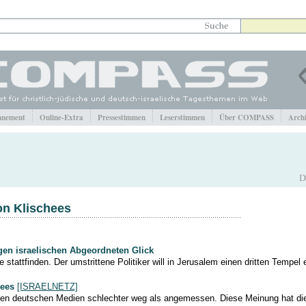
nement
Online-Extra
Pressestimmen
Leserstimmen
Über COMPASS
Arch
von Klischees
en israelischen Abgeordneten Glick
attfinden. Der umstrittene Politiker will in Jerusalem einen dritten Tempel e
hees
[ISRAELNETZ]
den deutschen Medien schlechter weg als angemessen. Diese Meinung hat die 