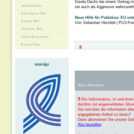
Gisela Dachs bei einem Vortrag in 
Antisemitismus
sie auch als Aggressor wahrzunehm
Interreligiöse Welt
Neue Hilfe für Palästina: EU un
Jüdische Welt
Von Sebastian Herzlieb
| PLO-Ford
Christliche Welt
Online-Rezensionen
Fernseh-Tipps
anzeige
Abo-Hinweis
Die Information, in welchem
dorthin ist angemeldeten Abo
Sie möchten die Information übe
angegebenen Artikel zu lesen?
Dann abonnieren Sie unsere Sei
Abo bestellen