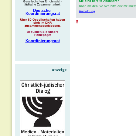
Sie sind bereits Abonnent?
Gesellschaften für christlich-
jüdische Zusammenarbeit
Dann melden Sie sich bitte erst mit Ih
Deutscher
Anmeldung
Koordinierungsrat
Über 80 Gesellschaften haben
sich im DKR
zusammengeschlossen.
Besuchen Sie unsere
Homepage:
Koordinierungsrat
anzeige