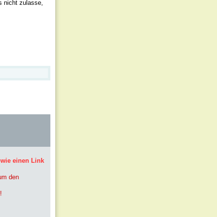
s nicht zulasse,
owie einen Link
 um den
!