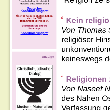
"Religion zerst
Gesellschaften für christlich-
jüdische Zusammenarbeit
Deutscher
Koordinierungsrat
Über 80 Gesellschaften haben
Kein religi
sich im DKR
zusammengeschlossen.
Besuchen Sie unsere
Von Thomas 
Homepage:
Koordinierungsrat
religiöser Hin
unkonvention
anzeige
keineswegs de
Religionen 
Von Naseef 
des Nahen Ost
Verfassung ge