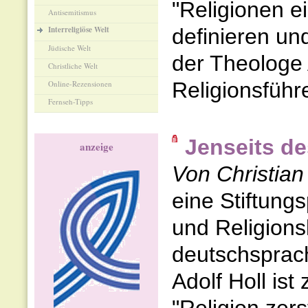
"Religionen e
Antisemitismus
Interreligiöse Welt
definieren u
Jüdische Welt
der Theologe
Christliche Welt
Religionsführ
Online-Rezensionen
Fernseh-Tipps
Jenseits d
anzeige
Von Christian
eine Stiftung
und Religionsk
deutschsprach
Adolf Holl ist 