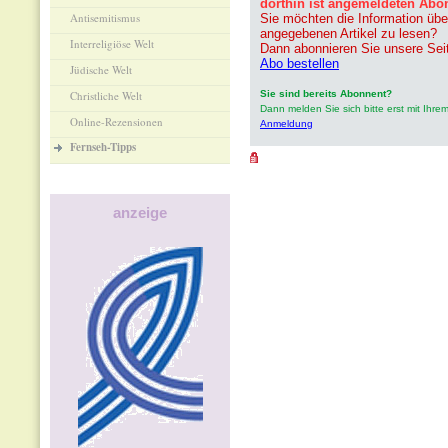
dorthin ist angemeldeten Abo
Antisemitismus
Sie möchten die Information übe
angegebenen Artikel zu lesen?
Interreligiöse Welt
Dann abonnieren Sie unsere Sei
Abo bestellen
Jüdische Welt
Christliche Welt
Sie sind bereits Abonnent?
Dann melden Sie sich bitte erst mit Ih
Online-Rezensionen
Anmeldung
Fernseh-Tipps
anzeige