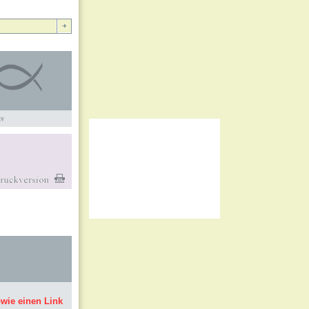
iv
owie einen Link