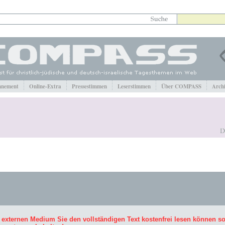
nement
Online-Extra
Pressestimmen
Leserstimmen
Über COMPASS
Arch
 externen Medium Sie den vollständigen Text kostenfrei lesen können s