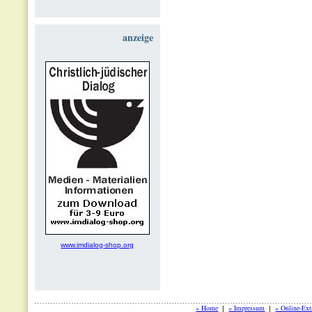
anzeige
www.imdialog-shop.org
» Home
» Impressum
» Online-Ext
|
|