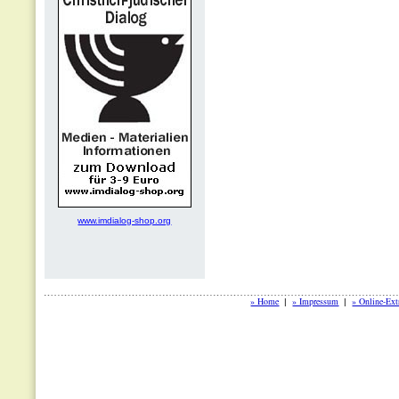
www.imdialog-shop.org
» Home
» Impressum
» Online-Ext
|
|