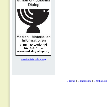
www.imdialog-shop.org
» Home
» Impressum
» Online-Ext
|
|