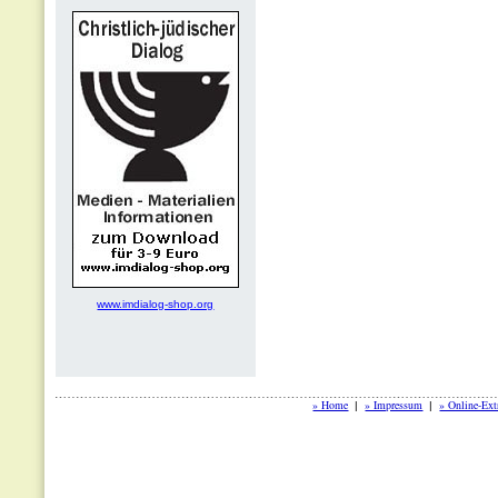
www.imdialog-shop.org
» Home
» Impressum
» Online-Ext
|
|