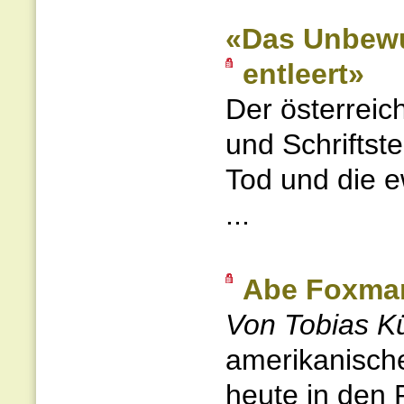
«Das Unbewus
entleert»
Der österreic
und Schriftst
Tod und die e
...
Abe Foxman
Von Tobias K
amerikanische
heute in den 