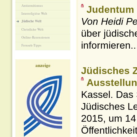
Antisemitismus
Judentum i
Interreligiöse Welt
Von Heidi Pe
Jüdische Welt
Christliche Welt
über jüdisch
Online-Rezensionen
informieren..
Fernseh-Tipps
anzeige
Jüdisches Z
Ausstellu
Kassel. Das
Jüdisches Le
2015, um 14 
Öffentlichkeit