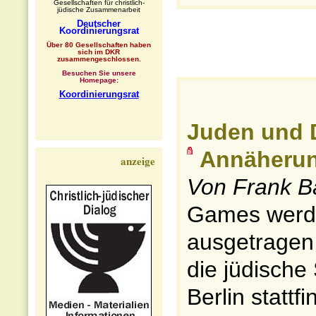
Gesellschaften für christlich-
jüdische Zusammenarbeit
Deutscher
Koordinierungsrat
Über 80 Gesellschaften haben
sich im DKR
zusammengeschlossen.
Besuchen Sie unsere
Homepage:
Koordinierungsrat
Juden und D
Annäheru
anzeige
Von Frank B
Games werde
ausgetragen
die jüdische
Berlin statt