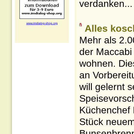
verdanken...
www.imdialog-shop.org
Alles kosc
Mehr als 2.0
der Maccabi 
wohnen. Dies
an Vorbereit
will gelernt 
Speisevorsch
Küchenchef 
Stück neuem
Bunsenbrenn