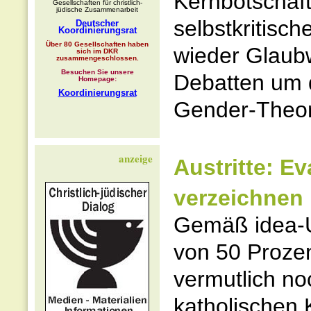
Kernbotschaft
Gesellschaften für christlich-
jüdische Zusammenarbeit
selbstkritisc
Deutscher
Koordinierungsrat
Über 80 Gesellschaften haben
wieder Glaubw
sich im DKR
zusammengeschlossen.
Besuchen Sie unsere
Debatten um 
Homepage:
Koordinierungsrat
Gender-Theori
anzeige
Austritte: E
verzeichnen
Gemäß idea-Um
von 50 Prozen
vermutlich no
katholischen K