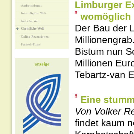
Limburger Ex
Antisemitismus
Interreligiöse Welt
womöglich 
Jüdische Welt
Der Bau der 
Christliche Welt
Online-Rezensionen
Millionengrab
Fernseh-Tipps
Bistum nun S
Millionen Eur
anzeige
Tebartz-van E
Eine stumm
Von Volker R
findet kaum 