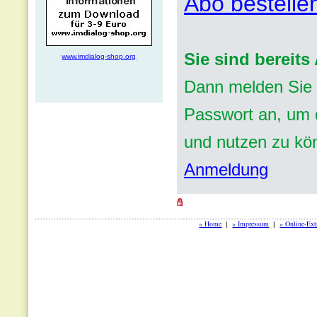
Abo bestelle
Sie sind bereit
www.imdialog-shop.org
Dann melden Sie 
Passwort an, um d
und nutzen zu kö
Anmeldung
» Home
» Impressum
» Online-Ext
|
|