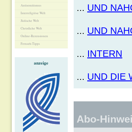
...
UND NAH
Antisemitismus
Interreligiöse Welt
Jüdische Welt
...
UND NAH
Christliche Welt
Online-Rezensionen
Fernseh-Tipps
...
INTERN
anzeige
...
UND DIE 
Abo-Hinwe