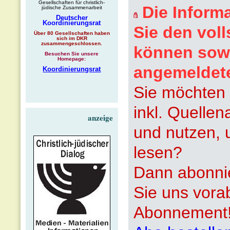
Gesellschaften für christlich-
Die Inform
jüdische Zusammenarbeit
Deutscher
Koordinierungsrat
Sie den voll
Über 80 Gesellschaften haben
sich im DKR
zusammengeschlossen.
können sowi
Besuchen Sie unsere
Homepage:
angemeldet
Koordinierungsrat
Sie möchten 
inkl. Quelle
anzeige
und nutzen, 
lesen?
Dann abonnie
Sie uns vora
Abonnement