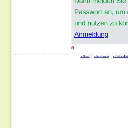
Dann melden Sie 
Passwort an, um d
und nutzen zu kö
Anmeldung
» Home
» Impressum
» Online-Ext
|
|