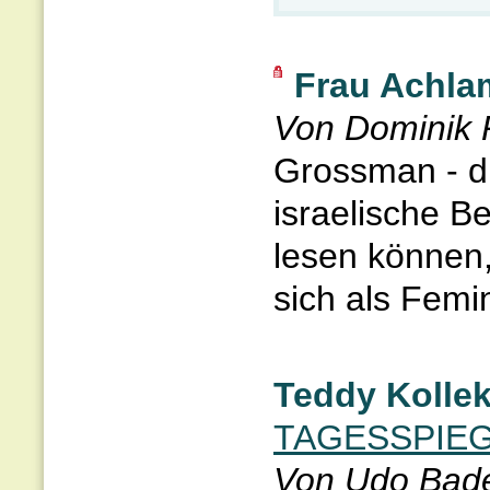
Frau Achla
Von Dominik 
Grossman - di
israelische B
lesen können
sich als Femin
Teddy Kollek
TAGESSPIEG
Von Udo Bade