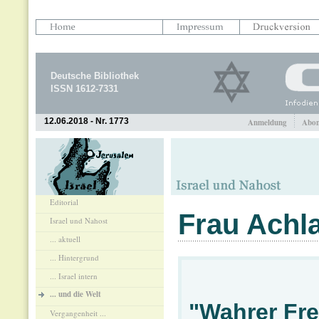
Deutsche Bibliothek
ISSN 1612-7331
12.06.2018 - Nr. 1773
Anmeldung
Abon
Editorial
Frau Achl
Israel und Nahost
... aktuell
... Hintergrund
... Israel intern
... und die Welt
"Wahrer Fre
Vergangenheit ...