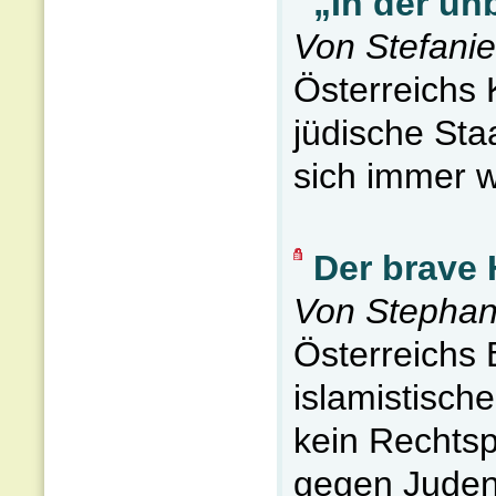
„In der u
Von Stefanie
Österreichs K
jüdische Sta
sich immer w
Der brave 
Von Stephan
Österreichs 
islamistisch
kein Rechtspo
gegen Juden.