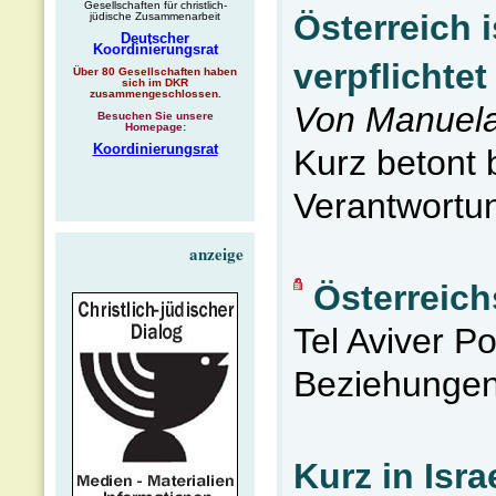
Gesellschaften für christlich-
Österreich i
jüdische Zusammenarbeit
Deutscher
Koordinierungsrat
verpflichtet
Über 80 Gesellschaften haben
sich im DKR
zusammengeschlossen.
Von Manuela
Besuchen Sie unsere
Homepage:
Koordinierungsrat
Kurz betont 
Verantwortun
anzeige
Österreich
Tel Aviver Po
Beziehungen
Kurz in Isr