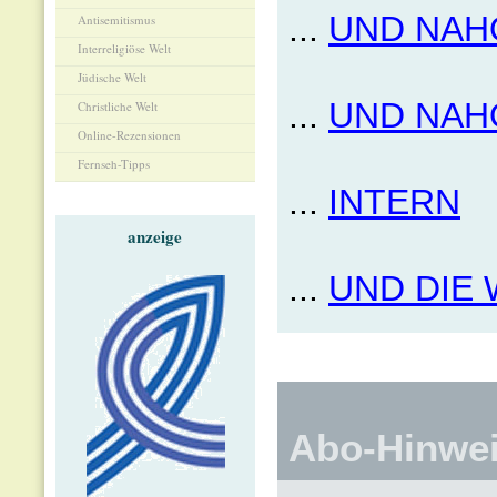
...
UND NAH
Antisemitismus
Interreligiöse Welt
Jüdische Welt
...
UND NAH
Christliche Welt
Online-Rezensionen
Fernseh-Tipps
...
INTERN
anzeige
...
UND DIE 
Abo-Hinwe