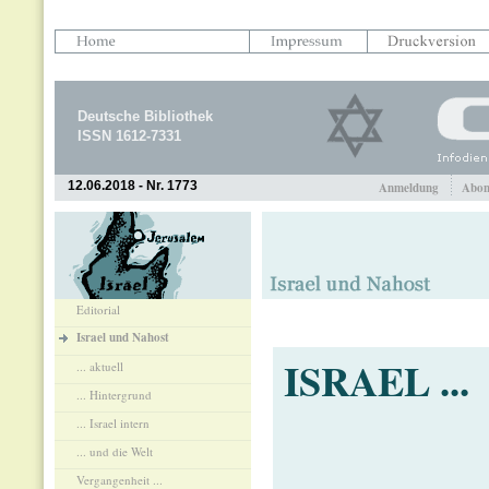
Deutsche Bibliothek
ISSN 1612-7331
12.06.2018 - Nr. 1773
Anmeldung
Abon
Editorial
Israel und Nahost
ISRAEL ...
... aktuell
... Hintergrund
... Israel intern
... und die Welt
Vergangenheit ...