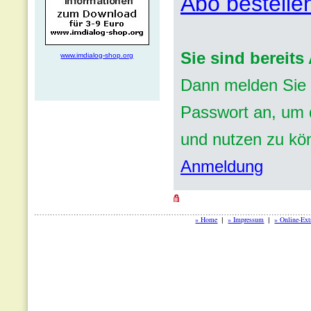
Abo bestelle
Sie sind bereit
www.imdialog-shop.org
Dann melden Sie 
Passwort an, um d
und nutzen zu kö
Anmeldung
» Home
» Impressum
» Online-Ext
|
|