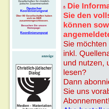
Gesellschaften für christlich-
Die Inform
jüdische Zusammenarbeit
Deutscher
Koordinierungsrat
Sie den voll
Über 80 Gesellschaften haben
sich im DKR
zusammengeschlossen.
können sowi
Besuchen Sie unsere
Homepage:
angemeldet
Koordinierungsrat
Sie möchten 
inkl. Quelle
anzeige
und nutzen, 
lesen?
Dann abonnie
Sie uns vora
Abonnement