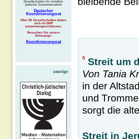
bleibende Beli
Gesellschaften für christlich-
jüdische Zusammenarbeit
Deutscher
Koordinierungsrat
Über 80 Gesellschaften haben
sich im DKR
zusammengeschlossen.
Besuchen Sie unsere
Homepage:
Koordinierungsrat
Streit um 
anzeige
Von Tania K
in der Altst
und Trommeln
sorgt die alt
Streit in J