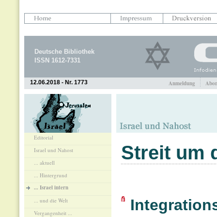
Deutsche Bibliothek
ISSN 1612-7331
12.06.2018 - Nr. 1773
Anmeldung
Abon
Editorial
Streit um
Israel und Nahost
... aktuell
... Hintergrund
... Israel intern
Integration
... und die Welt
Vergangenheit ...