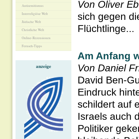
Von Oliver Eb
Antisemitismus
sich gegen di
Interreligiöse Welt
Jüdische Welt
Flüchtlinge...
Christliche Welt
Online-Rezensionen
Fernseh-Tipps
Am Anfang w
Von Daniel Fr
anzeige
David Ben-Gur
Eindruck hint
schildert auf
Israels auch 
Politiker gek