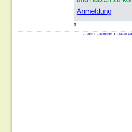
Anmeldung
» Home
» Impressum
» Online-Ext
|
|