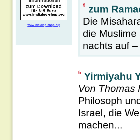
zum Rama
Die Misahara
www.imdialog-shop.org
die Muslime
nachts auf –
Yirmiyahu Y
Von Thomas 
Philosoph und
Israel, die W
machen...