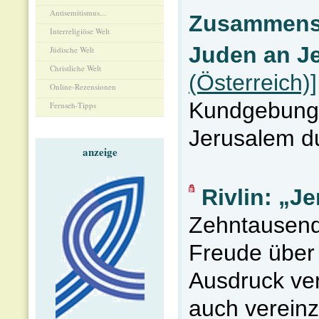
Antisemitismus...
Zusammenst
Interreligiöse Welt
Juden an J
Jüdische Welt
Christliche Welt
(Österreich)]
Online-Rezensionen
Kundgebung 
Fernseh-Tipps
Jerusalem du
anzeige
Rivlin: „J
Zehntausend
Freude über 
Ausdruck ver
auch verein