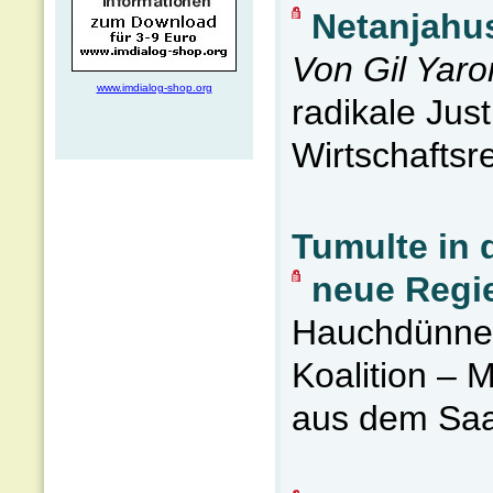
Netanjahus
Von Gil Yaro
www.imdialog-shop.org
radikale Just
Wirtschaftsr
Tumulte in 
neue Regie
Hauchdünne M
Koalition –
aus dem Saal