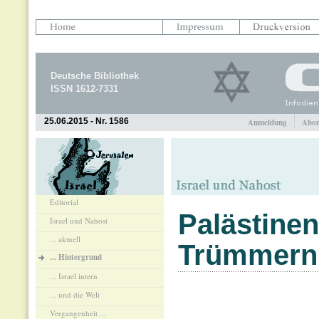
Deutsche Bibliothek
ISSN 1612-7331
25.06.2015 - Nr. 1586
Anmeldung
Abon
Editorial
Palästinen
Israel und Nahost
... aktuell
Trümmern
... Hintergrund
... Israel intern
... und die Welt
Vergangenheit ...