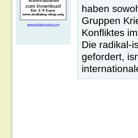
haben sowohl
Gruppen Kri
www.imdialog-shop.org
Konfliktes 
Die radikal-
gefordert, is
international