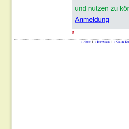
und nutzen zu kö
Anmeldung
» Home
» Impressum
» Online-Ext
|
|