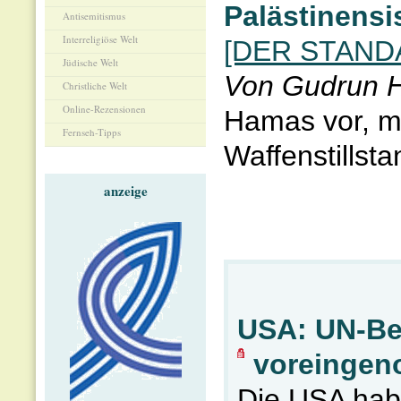
Palästinensi
Antisemitismus
Interreligiöse Welt
[DER STANDA
Jüdische Welt
Von Gudrun H
Christliche Welt
Online-Rezensionen
Hamas vor, mi
Fernseh-Tipps
Waffenstillsta
anzeige
USA: UN-Ber
voreinge
Die USA habe