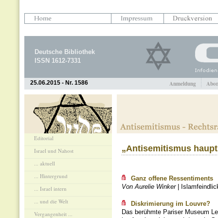
Deutsche Bibliothek
ISSN 1612-7331
25.06.2015 - Nr. 1586
Anmeldung
Abon
Editorial
„Antisemitismus haupt
Israel und Nahost
... aktuell
... Hintergrund
Ganz offene Ressentiments
Von Aurelie Winker
| Islamfeindlic
... Israel intern
... und die Welt
Diskrimierung im Louvre?
Das berühmte Pariser Museum Le Lo
Vergangenheit ...