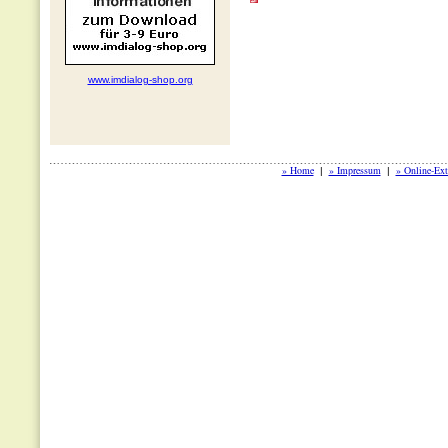
www.imdialog-shop.org
» Home
» Impressum
» Online-Ext
|
|