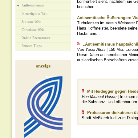
konfrontiert sieht, nachdem sie G
Antisemitismus
besuchen...
Interreligiöse Welt
Antisemitische Äußerungen: Wei
Jüdische Welt
Turbulenzen im Verein Weimarer Dr
Hans Hoffmeister, beendete seine 
Christliche Welt
Hackmann...
Online-Rezensionen
„Antisemitismus hauptsächli
Fernseh-Tipps
Von Yossi Aloni
| 150 Mio. Europäe
Diese Daten antisemitischer Mein
ausländischen Botschaftern zusam
anzeige
Mit Heidegger gegen Heid
Von Michael Hesse
| In einem 
die Substanz. Und offenbar um 
Professoren diskutieren ü
Stadt Meßkirch ludt zum Dialog