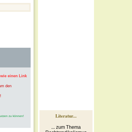
owie einen Link
 um den
!
Literatur...
nutzen zu können!
... zum Thema