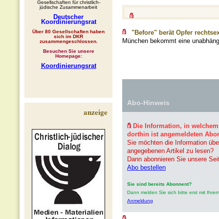
Gesellschaften für christlich-
jüdische Zusammenarbeit
Deutscher
Koordinierungsrat
Über 80 Gesellschaften haben
"Before" berät Opfer rechtse
sich im DKR
München bekommt eine unabhängige
zusammengeschlossen.
Besuchen Sie unsere
Homepage:
Koordinierungsrat
Abo-Hinweis
anzeige
Die Information, in welchem
dorthin ist angemeldeten Abo
Sie möchten die Information übe
angegebenen Artikel zu lesen?
Dann abonnieren Sie unsere Sei
Abo bestellen
Sie sind bereits Abonnent?
Dann melden Sie sich bitte erst mit Ih
Anmeldung