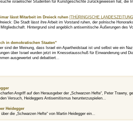
esuche israelischer Studenten für Kunstgeschichte zurückgewiesen hat, die In
mar lässt Mitarbeit im Dreieck ruhen
[THÜRINGISCHE LANDESZEITUNG
eieck: Die Stadt lässt ihre Arbeit im Vorstand ruhen, der polnische Honorark
Mitgliedschaft. Hintergrund sind angeblich antisemitische Äußerungen des Vo
ch in demokratischen Staaten“
r sind der Meinung, dass Israel ein Apartheidstaat ist und selbst wie ein Naz
ungen über Israel wurden jetzt im Knessetausschuß für Einwanderung und Di
men ausgewertet und debattiert...
egger
scharfen Angriff auf den Herausgeber der „Schwarzen Hefte“, Peter Trawny, ge
den Versuch, Heideggers Antisemitismus herunterzuspielen...
ber Heidegger
 über die „Schwarzen Hefte“ von Martin Heidegger ein...