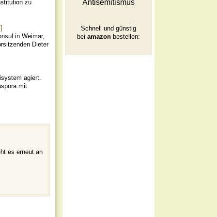
Antisemitismus
stitution zu
]
Schnell und günstig
onsul in Weimar,
bei
amazon
bestellen:
rsitzenden Dieter
isystem agiert.
aspora mit
ht es erneut an