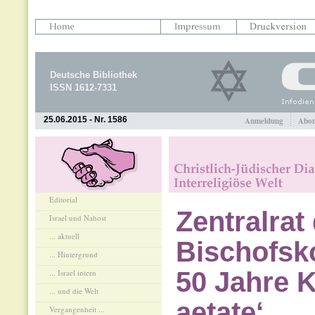
Deutsche Bibliothek
ISSN 1612-7331
25.06.2015 - Nr. 1586
Anmeldung
Abon
Editorial
Zentralra
Israel und Nahost
... aktuell
Bischofsk
... Hintergrund
50 Jahre K
... Israel intern
... und die Welt
aetate‘
Vergangenheit ...