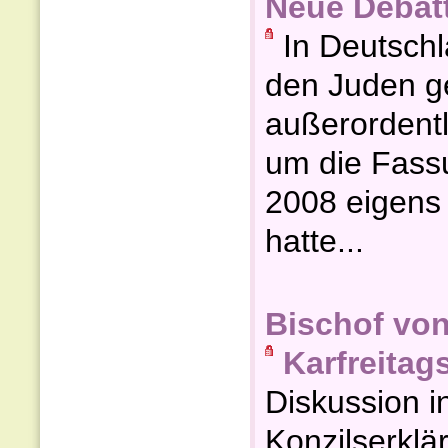
Neue Debatt
In Deutschl
den Juden ge
außerordentl
um die Fassu
2008 eigens 
hatte...
Bischof vo
Karfreitags
Diskussion i
Konzilserklä