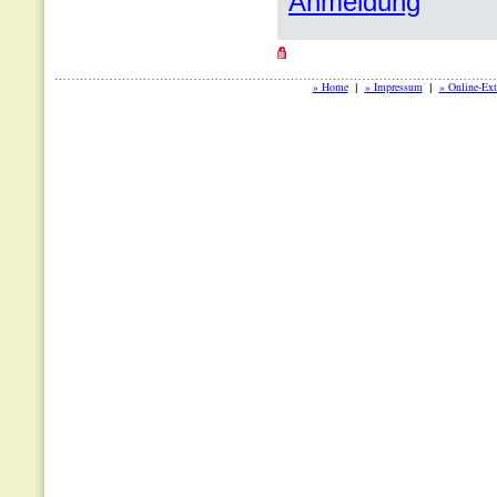
Anmeldung
» Home
» Impressum
» Online-Ext
|
|