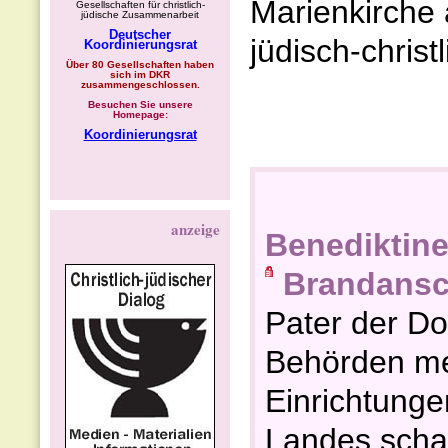
Marienkirche 
Gesellschaften für christlich-
jüdische Zusammenarbeit
Deutscher
jüdisch-christ
Koordinierungsrat
Über 80 Gesellschaften haben
sich im DKR
zusammengeschlossen.
Besuchen Sie unsere
Homepage:
Koordinierungsrat
anzeige
Benediktiner
Brandansc
Pater der Dor
Behörden mer
Einrichtunge
Landes schad