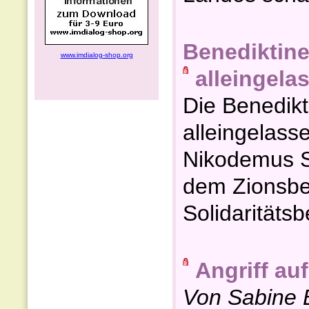
Benediktiner
www.imdialog-shop.org
alleingela
Die Benedikti
alleingelass
Nikodemus S
dem Zionsbe
Solidaritäts
Angriff auf
Von Sabine 