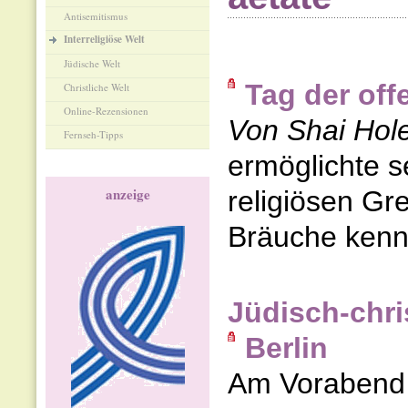
Antisemitismus
Interreligiöse Welt
Jüdische Welt
Tag der off
Christliche Welt
Online-Rezensionen
Von Shai Hol
Fernseh-Tipps
ermöglichte s
anzeige
religiösen G
Bräuche kenn
Jüdisch-chri
Berlin
Am Vorabend d