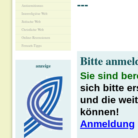
---
Antisemitismus
Interreligiöse Welt
Jüdische Welt
Christliche Welt
Online-Rezensionen
Fernseh-Tipps
Bitte anmel
anzeige
Sie sind be
sich bitte e
und die wei
können!
Anmeldung