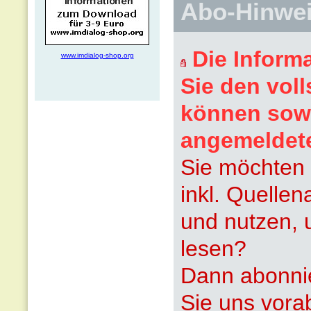
Abo-Hinwe
Die Inform
www.imdialog-shop.org
Sie den voll
können sowi
angemeldet
Sie möchten 
inkl. Quelle
und nutzen, 
lesen?
Dann abonnie
Sie uns vora