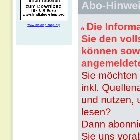
Abo-Hinwe
Die Inform
www.imdialog-shop.org
Sie den voll
können sowi
angemeldet
Sie möchten 
inkl. Quelle
und nutzen, 
lesen?
Dann abonnie
Sie uns vora