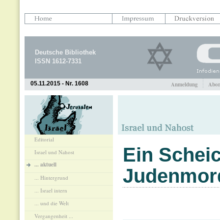
Deutsche Bibliothek
ISSN 1612-7331
05.11.2015 - Nr. 1608
Anmeldung
Abon
Editorial
Ein Scheic
Israel und Nahost
... aktuell
Judenmor
... Hintergrund
... Israel intern
... und die Welt
Vergangenheit ...