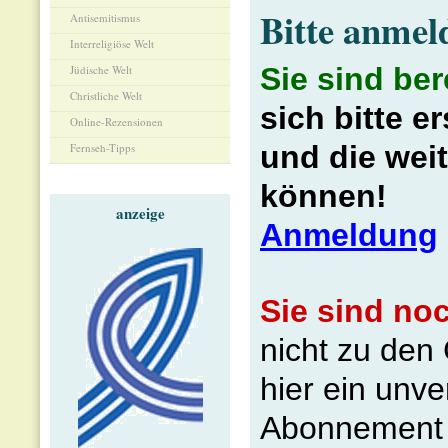
Bitte anmel
Antisemitismus
Interreligiöse Welt
Sie sind be
Jüdische Welt
Christliche Welt
sich bitte e
Online-Rezensionen
und die wei
Fernseh-Tipps
können!
anzeige
Anmeldung
Sie sind no
nicht zu de
hier ein unve
Abonnement b