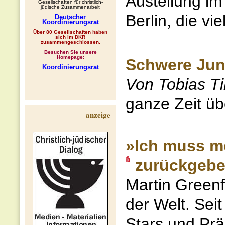
Austellung i
Gesellschaften für christlich-
jüdische Zusammenarbeit
Berlin, die vi
Deutscher
Koordinierungsrat
Über 80 Gesellschaften haben
sich im DKR
zusammengeschlossen.
Besuchen Sie unsere
Homepage:
Schwere Ju
Koordinierungsrat
Von Tobias 
ganze Zeit ü
anzeige
»Ich muss m
zurückgeb
Martin Greenfi
der Welt. Seit
Stars und Prä