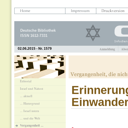
Deutsche Bibliothek
ISSN 1612-7331
02.06.2015 - Nr. 1579
Anmeldung
Abon
Editorial
Erinnerung
Israel und Nahost
... aktuell
Einwander
... Hintergrund
... Israel intern
... und die Welt
Vergangenheit ...