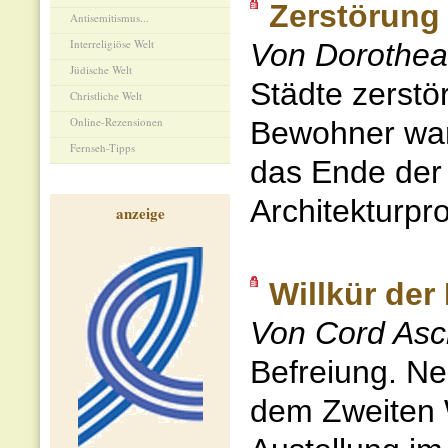
Zerstörung 
Antisemitismus...
Interreligiöse Welt
Von Dorothea
Jüdische Welt
Städte zerstör
Christliche Welt
Online-Rezensionen
Bewohner war,
Fernseh-Tipps
das Ende der 
Architekturpr
anzeige
Willkür der
Von Cord Asc
Befreiung. N
dem Zweiten W