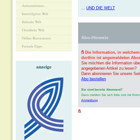
Antisemitismus...
...
UND DIE WELT
Interreligiöse Welt
Jüdische Welt
Christliche Welt
Abo-Hinweis
Online-Rezensionen
Fernseh-Tipps
Die Information, in welchem
dorthin ist angemeldeten Abo
Sie möchten die Information übe
anzeige
angegebenen Artikel zu lesen?
Dann abonnieren Sie unsere Sei
Abo bestellen
Sie sind bereits Abonnent?
Dann melden Sie sich bitte erst mit Ih
Anmeldung