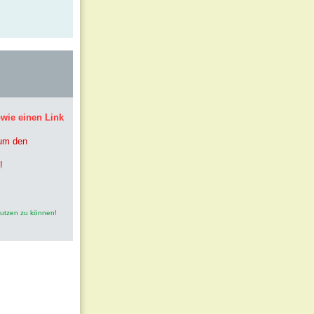
owie einen Link
 um den
!
nutzen zu können!