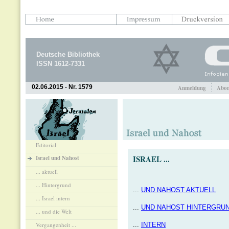
Deutsche Bibliothek
ISSN 1612-7331
02.06.2015 - Nr. 1579
Anmeldung
Abon
Editorial
ISRAEL ...
Israel und Nahost
... aktuell
... Hintergrund
...
UND NAHOST AKTUELL
... Israel intern
...
UND NAHOST HINTERGRU
... und die Welt
Vergangenheit ...
...
INTERN