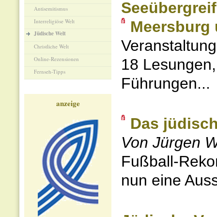
Seeübergrei
Antisemitismus
Interreligiöse Welt
Meersburg 
Jüdische Welt
Veranstaltung
Christliche Welt
Online-Rezensionen
18 Lesungen,
Fernseh-Tipps
Führungen...
anzeige
Das jüdisc
Von Jürgen W
Fußball-Rekor
nun eine Auss