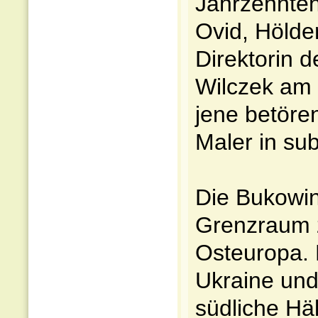
Jahrzehnten
Ovid, Hölder
Direktorin d
Wilczek am 
jene betören
Maler in su
Die Bukowin
Grenzraum z
Osteuropa. D
Ukraine und 
südliche Häl