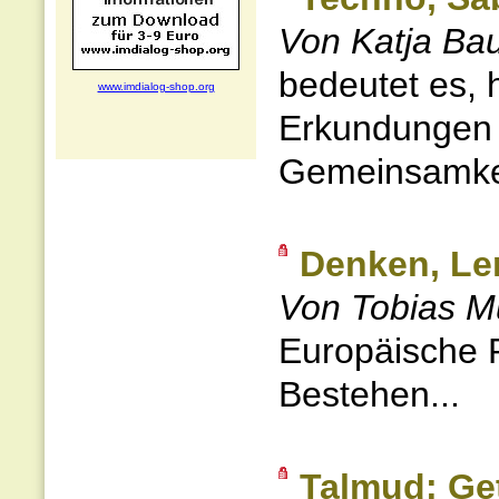
Von Katja Ba
bedeutet es, 
www.imdialog-shop.org
Erkundungen 
Gemeinsamkei
Denken, Le
Von Tobias Mü
Europäische R
Bestehen...
Talmud: Get