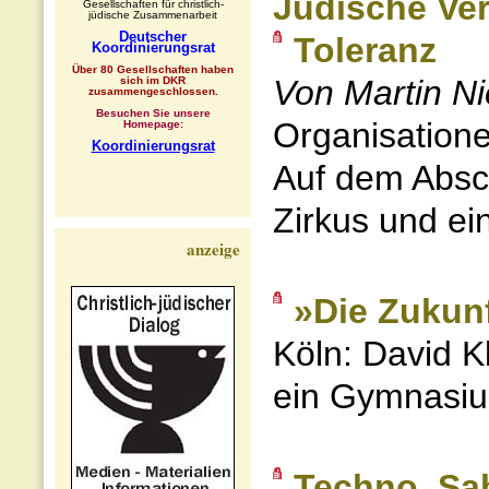
Jüdische Ver
Gesellschaften für christlich-
jüdische Zusammenarbeit
Deutscher
Toleranz
Koordinierungsrat
Über 80 Gesellschaften haben
Von Martin N
sich im DKR
zusammengeschlossen.
Besuchen Sie unsere
Organisatione
Homepage:
Koordinierungsrat
Auf dem Absch
Zirkus und ei
anzeige
»Die Zukunf
Köln: David K
ein Gymnasi
Techno, Sab