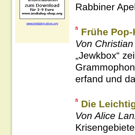
Rabbiner Apel
www.imdialog-shop.org
Frühe Pop-
Von Christian
„Jewkbox“ zei
Grammophon 
erfand und da
Die Leichti
Von Alice La
Krisengebiete.