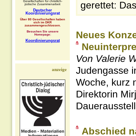
Gesellschaften für christlich-
gerettet: Das
jüdische Zusammenarbeit
Deutscher
Koordinierungsrat
Über 80 Gesellschaften haben
sich im DKR
zusammengeschlossen.
Neues Konze
Besuchen Sie unsere
Homepage:
Koordinierungsrat
Neuinterpre
Von Valerie 
Judengasse i
anzeige
Woche, kurz 
Direktorin Mi
Dauerausstellu
Abschied n