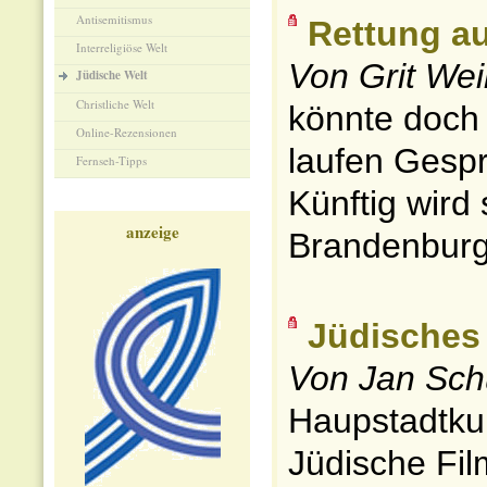
Antisemitismus
Rettung a
Interreligiöse Welt
Von Grit We
Jüdische Welt
Christliche Welt
könnte doch 
Online-Rezensionen
laufen Gesp
Fernseh-Tipps
Künftig wird 
anzeige
Brandenburg 
Jüdisches 
Von Jan Sch
Haupstadtkul
Jüdische Film