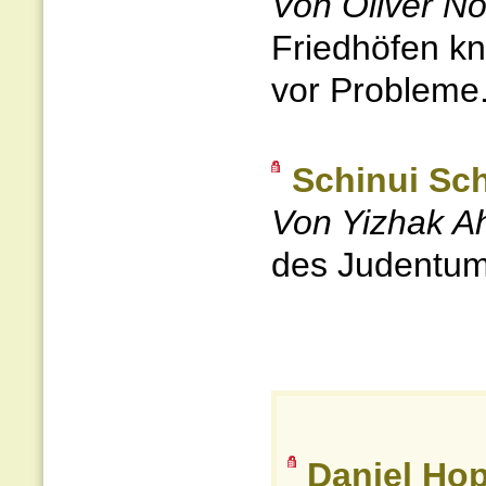
Von Oliver No
Friedhöfen kn
vor Probleme.
Schinui Sc
Von Yizhak A
des Judentums
Daniel Ho