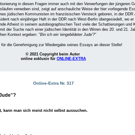
tionierung in diesen Fragen immer auch mit den Verwerfungen der jüngeren 
släufen verwoben sind, zeigt auf anschauliche Weise der hier vorliegende Es
eines jüdischen Kommunisten im französischen Versteck geboren, in der DDR
sident nach einjähriger Haft in der DDR nach West-Berlin übergesiedelt, wo er
nende Atheist in seinem autobiographischen Text viele der Schattierungen und 
mit der Suche nach einer jüdischen Identität in den Wirren des 20. und 21. J
chen Kontext ergeben:
"Bin ich ein 'eingebildeter Jude'?"
 für die Genehmigung zur Wiedergabe seines Essays an dieser Stelle!
© 2021 Copyright beim Autor
online exklusiv für
ONLINE-EXTRA
Online-Extra Nr. 317
 Jude“?
t, kann man sich meist nicht selbst aussuchen.