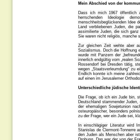
Mein Abschied von der kommuni
Dass ich mich 1967 öffentlich
herrschenden Ideologie dem
menschheitsbeglückenden Idee d
Land verbliebenen Juden, die pa
assimilierte Juden, die sich ganz
Sie waren nicht religiös, manche 
Zur gleichen Zeit wehte aber 
Sozialismus. Doch die Hoffnung e
wurde mit Panzern der „befreundet
innerlich endgültig vom „realen S
Rossendorf bei Dresden tätig, st
wegen „Staatsverleumdung“ zu ei
Endlich konnte ich meine zahlreic
auf einen im Jerusalemer Orthodox
Unterschiedliche jüdische Ident
Die Frage, ob ich ein Jude bin, s
Deutschland stammender Juden, e
der ehemaligen Sowjetunion nac
osteuropäischer, besonders polni
zu der Frage, wer ein Jude sei, k
In einschlägiger Literatur wird
Stanislas de Clermont-Tonnerre a
den Juden als Menschen aber ist
Drohung. Das war der von der Fra