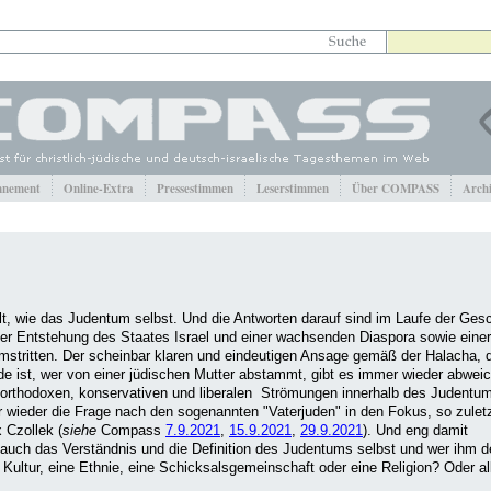
nement
Online-Extra
Pressestimmen
Leserstimmen
Über COMPASS
Arch
alt, wie das Judentum selbst. Und die Antworten darauf sind im Laufe der Gesc
 der Entstehung des Staates Israel und einer wachsenden Diaspora sowie ei
mstritten. Der scheinbar klaren und eindeutigen Ansage gemäß der Halacha, 
e ist, wer von einer jüdischen Mutter abstammt, gibt es immer wieder abwei
orthodoxen, konservativen und liberalen Strömungen innerhalb des Judentums
r wieder die Frage nach den sogenannten "Vaterjuden" in den Fokus, so zuletzt
 Czollek (
siehe
Compass
7.9.2021
,
15.9.2021
,
29.9.2021
). Und eng damit
auch das Verständnis und die Definition des Judentums selbst und wer ihm 
 Kultur, eine Ethnie, eine Schicksalsgemeinschaft oder eine Religion? Oder