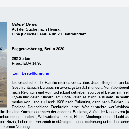
Gabriel Berger
Auf der Suche nach Heimat
Eine jüdische Familie im 20. Jahrhundert
Beggerow-Verlag, Berlin 2020
292 Seiten
Preis: EUR 14,90
zum Bestellformular
Die Geschichte der Familie meines Großvaters Josef Berger ist ein l
Geschichtsbuch Europas im zwanzigsten Jahrhundert. Von Abenteuerl
nach Reichtum und vom Schicksal getrieben zog Josef Berger mit sei
Cywia und deren Kindern, am Ende waren es zwölf, aus dem Heimatli
rastlos von Land zu Land: 1908 nach Palästina, dann nach Belgien, Ho
England, Deutschland, Frankreich, Israel. Was er suchte, war Wohlst
eilte ihn eine Katastrophe nach der anderen: Bankrott, Abfall der Kinder vom j
mbardierung Londons, Weltwirtschaftskrise, Hitlers Machergreifung, Flucht a
den Nazis, Leben in Frankreich in ständiger Lebensbedrohung unter deutsche
 Eisernen Vorhang.