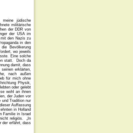
 meine jüdische
nete militärische
sehen der DDR von
langer der USA im
 mit den Nazis zu
Propaganda in den
 die Bevölkerung
ordert, wo jeweils
sste. Eine solche
en statt. Doch da
ehnung damit, dass
seinen erklärten,
che, nach außen
ieb für mich ohne
chrichtung Physik,
lebten oder gelebt
sse wohl an ihnen
den, der Juden vor
 und Tradition nur
dieser Auffassung
zehnten in Holland
n Familie in Israel
cht religiös. „In
r der erfährt, dass