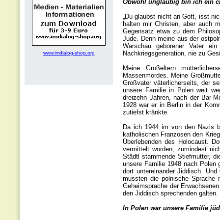
Obwohl ungläubig bin ich ein c
„Du glaubst nicht an Gott, isst n
halten mir Christen, aber auch 
Gegensatz etwa zu dem Philosophe
Jude. Denn meine aus der ostpol
Warschau geborener Vater ein 
Nachkriegsgeneration, nie zu Ges
www.imdialog-shop.org
Meine Großeltern mütterlicher
Massenmordes. Meine Großmutter v
Großvater väterlicherseits, der s
unsere Familie in Polen weit we
dreizehn Jahren, nach der Bar-M
1928 war er in Berlin in der Komm
zutiefst kränkte.
Da ich 1944 im von den Nazis be
katholischen Franzosen den Krieg 
Überlebenden des Holocaust. Do
vermittelt worden, zumindest ni
Städtl stammende Stiefmutter, di
unsere Familie 1948 nach Polen g
dort untereinander Jiddisch. Und 
mussten die polnische Sprache ne
Geheimsprache der Erwachsenen. 
den Jiddisch sprechenden galten. 
In Polen war unsere Familie j