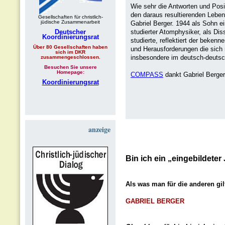
Wie sehr die Antworten und Posi
den daraus resultierenden Leben
Gesellschaften für christlich-
jüdische Zusammenarbeit
Gabriel Berger. 1944 als Sohn 
Deutscher
studierter Atomphysiker, als Dis
Koordinierungsrat
studierte, reflektiert der beken
Über 80 Gesellschaften haben
und Herausforderungen die sich 
sich im DKR
insbesondere im deutsch-deuts
zusammengeschlossen.
Besuchen Sie unsere
Homepage:
COMPASS
dankt Gabriel Berger
Koordinierungsrat
anzeige
Bin ich ein „eingebildeter
Als was man für die anderen gil
GABRIEL BERGER