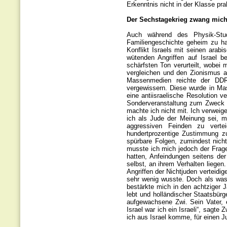
Erkenntnis nicht in der Klasse pra
Der Sechstagekrieg zwang mich
Auch während des Physik-Stu
Familiengeschichte geheim zu ha
Konflikt Israels mit seinen ara
wütenden Angriffen auf Israel b
schärfsten Ton verurteilt, wobei
vergleichen und den Zionismus a
Massenmedien reichte der DDR
vergewissern. Diese wurde in Mass
eine antiisraelische Resolution 
Sonderveranstaltung zum Zweck d
machte ich nicht mit. Ich verweig
ich als Jude der Meinung sei, m
aggressiven Feinden zu verte
hundertprozentige Zustimmung zu
spürbare Folgen, zumindest nicht
musste ich mich jedoch der Frage 
hatten, Anfeindungen seitens d
selbst, an ihrem Verhalten liegen
Angriffen der Nichtjuden verteidi
sehr wenig wusste. Doch als was 
bestärkte mich in den achtziger J
lebt und holländischer Staatsbürger
aufgewachsene Zwi. Sein Vater, e
Israel war ich ein Israeli“, sagte 
ich aus Israel komme, für einen Ju