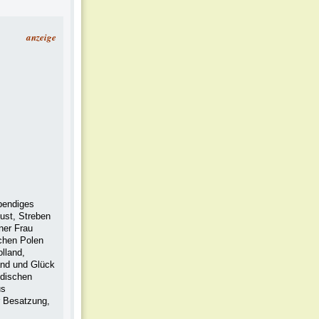
anzeige
ebendiges
ust, Streben
ner Frau
chen Polen
lland,
and und Glück
üdischen
us
r Besatzung,