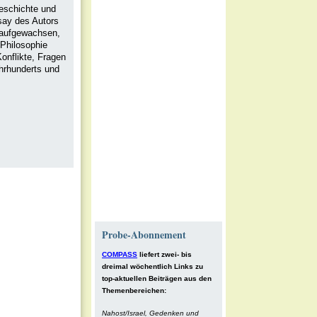
Geschichte und
say des Autors
 aufgewachsen,
 Philosophie
Konflikte, Fragen
ahrhunderts und
Probe-Abonnement
COMPASS
liefert zwei- bis
dreimal wöchentlich Links zu
top-aktuellen Beiträgen aus den
Themenbereichen:
Nahost/Israel, Gedenken und