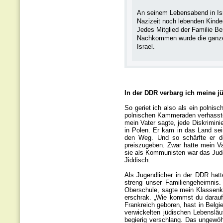
An seinem Lebensabend in Isra
Nazizeit noch lebenden Kinde
Jedes Mitglied der Familie Be
Nachkommen wurde die ganze
Israel.
In der DDR verbarg ich meine jü
So geriet ich also als ein polnis
polnischen Kammeraden verhasst
mein Vater sagte, jede Diskrimini
in Polen. Er kam in das Land sei
den Weg. Und so schärfte er den
preiszugeben. Zwar hatte mein Va
sie als Kommunisten war das Jude
Jiddisch.
Als Jugendlicher in der DDR hatt
streng unser Familiengeheimnis.
Oberschule, sagte mein Klassenka
erschrak. „Wie kommst du darauf?
Frankreich geboren, hast in Belgie
verwickelten jüdischen Lebensläuf
begierig verschlang. Das ungewöhn