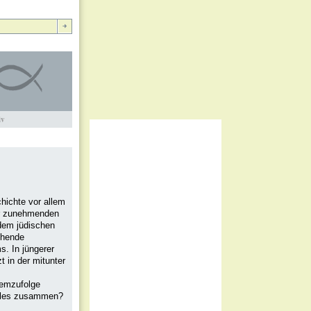
iv
hichte vor allem
ner zunehmenden
dem jüdischen
chende
. In jüngerer
 in der mitunter
demzufolge
 alles zusammen?