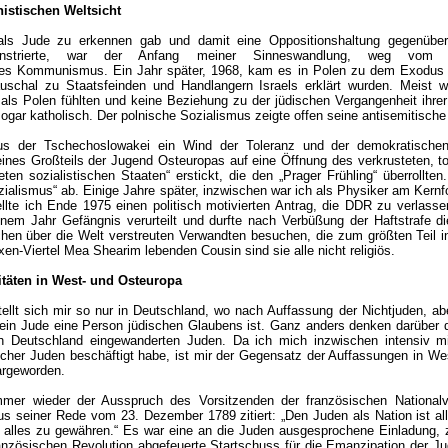
stischen Weltsicht
 als Jude zu erkennen gab und damit eine Oppositionshaltung gegenübe
onstrierte, war der Anfang meiner Sinneswandlung, weg vom B
es Kommunismus. Ein Jahr später, 1968, kam es in Polen zu dem Exodus f
uschal zu Staatsfeinden und Handlangern Israels erklärt wurden. Meist w
 als Polen fühlten und keine Beziehung zu der jüdischen Vergangenheit ihrer
sogar katholisch. Der polnische Sozialismus zeigte offen seine antisemitische
aus der Tschechoslowakei ein Wind der Toleranz und der demokratische
ines Großteils der Jugend Osteuropas auf eine Öffnung des verkrusteten, t
en sozialistischen Staaten“ erstickt, die den „Prager Frühling“ überrollte
ozialismus“ ab. Einige Jahre später, inzwischen war ich als Physiker am Ker
ellte ich Ende 1975 einen politisch motivierten Antrag, die DDR zu verlass
nem Jahr Gefängnis verurteilt und durfte nach Verbüßung der Haftstrafe d
hen über die Welt verstreuten Verwandten besuchen, die zum größten Teil in
en-Viertel Mea Shearim lebenden Cousin sind sie alle nicht religiös.
itäten in West- und Osteuropa
tellt sich mir so nur in Deutschland, wo nach Auffassung der Nichtjuden, ab
in Jude eine Person jüdischen Glaubens ist. Ganz anders denken darüber 
h Deutschland eingewanderten Juden. Da ich mich inzwischen intensiv m
scher Juden beschäftigt habe, ist mir der Gegensatz der Auffassungen in W
largeworden.
 Immer wieder der Ausspruch des Vorsitzenden der französischen Nationa
us seiner Rede vom 23. Dezember 1789 zitiert: „Den Juden als Nation ist al
 alles zu gewähren.“ Es war eine an die Juden ausgesprochene Einladung, z
nzösischen Revolution abgefeuerte Startschuss für die Emanzipation der Ju