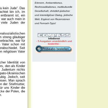
Erinnern, Antisemitismus,
Rechtsradikalismus, multikulturelle
du kein Jude“. Das
Gesellschaft, christlich-jüdischer
chtet bin ich, im
ntbrannt ist, ein
und interreligiöser Dialog, jüdische
 war auch mein in
Welt. Ergänzt von Rezensionen
 viele Juden der
und Fernseh-Tpps!
lsozialistischen
n streng gläubiger
Infodienst
erbrachte, war für
- 5 Ausgaben unverbindlich und
n Vater schon mit
kostenfrei -
rabschiedet. Seit
n religiösen Vater
her Identität von
rs, den als Kinder
m Judentum nichts
pato-Ukrainischen
ubig. Jedoch, seit
reisen. Man sprach
n der Stiefmutter,
ür uns Kinder die
ke der Polen, die
n.