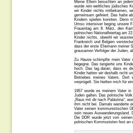
Meine Eltern besuchten an jede
wurde rein weltliches jüdisches K
wir Kinder nichts mitbekamen, we
gemeinsam gefeiert. Das hatte a
Kindern spielen konnten. Denn me
Umso intensiver beging unsere Fa
Frauentag am 8. März, den Kamp
polnischen Nationalfeiertag am 22
Kinder nichts, obwohl wir wusste
Frankreich und Belgien versteck
dass der erste Ehemann meiner St
grausamen Verfolger der Juden, a
Zu Hause schimpfte mein Vater of
begegne. Das tangierte uns Kinde
hoch. Das lag daran, dass es die
Kinder hatten wir deshalb nicht u
Betriebes meines Vaters. Dort 
verprügelt. Sie hielten mich für 
1957 wurde es meinem Vater in s
Juden galten. Das polnische Volk r
„Raus mit dir nach Palästina“, wu
ihm nicht bei. Damals wanderte e
Vater seinen kommunistischen Übe
sein neues Auswanderungsland. Da
Die DDR wurde jetzt von seinen
polnischen Kommunisten fest an d