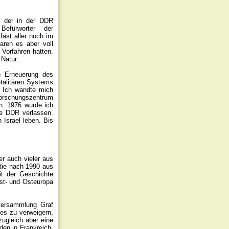
r der in der DDR
efürworter der
ast aller noch im
aren es aber voll
 Vorfahren hatten.
 Natur.
n Erneuerung des
otalitären Systems
n. Ich wandte mich
nforschungszentrum
en. 1976 wurde ich
ie DDR verlassen.
 Israel leben. Bis
er auch vieler aus
die nach 1990 aus
it der Geschichte
est- und Osteuropa
lversammlung Graf
les zu verweigern,
ugleich aber eine
den in Frankreich,