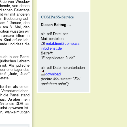
 Klub von Wroclaw
sabende, von denen
üdischen Feiertage
d wir mit anderen
COMPASS
-Service
ren Bedeutung auf.
 am 1.Januar, den
Diesen Beitrag ...
s am 8. Mai, den
dition wussten wir
als pdf-Datei per
h unsere Eltern in
Mail bestellen:
 Kind erfuhr ich,
redaktion@compass-
wurde und dass die
infodienst.de
Betreff:
auch in der Partei
"Eingebildeter_Jude"
 jüdischen Lehrern
 ist. Als jüdische
als pdf-Datei herunterladen
derferienlager des
ruf „Jude, Jude“
download
etete.
(rechte Maustaste: "Ziel
speichern unter")
die ihm als einem
e Verantwortlichen.
h die Partei stand
 aus. Da aber mein
ählte die DDR als
unist gewesen ist.
en, wankelmütigen