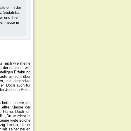
le elf in der
, Südafrika.
er und ihre
en heute in
für mich wie meine
 der schloss, wie
teiligen Erfahrung
aute er nicht über
en, sie nirgendwo
ler. Doch auch für
ie Juden in Polen
 hatte, hütete ich
 elfte Klasse der
hne Häme. Doch ich
li. „Du wurdest in
kenne viele solche
zig Lexika, die er
r mit seiner neuen