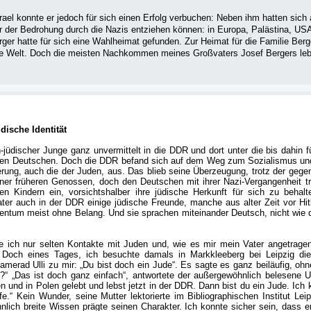
el konnte er jedoch für sich einen Erfolg verbuchen: Neben ihm hatten sich al
r der Bedrohung durch die Nazis entziehen können: in Europa, Palästina, USA
rger hatte für sich eine Wahlheimat gefunden. Zur Heimat für die Familie Berg
 Welt. Doch die meisten Nachkommen meines Großvaters Josef Bergers leb
dische Identität
ch-jüdischer Junge ganz unvermittelt in die DDR und dort unter die bis dahin 
en Deutschen. Doch die DDR befand sich auf dem Weg zum Sozialismus und
erung, auch die der Juden, aus. Das blieb seine Überzeugung, trotz der gegen
ner früheren Genossen, doch den Deutschen mit ihrer Nazi-Vergangenheit tr
 Kindern ein, vorsichtshalber ihre jüdische Herkunft für sich zu behalt
ter auch in der DDR einige jüdische Freunde, manche aus alter Zeit vor Hit
ntum meist ohne Belang. Und sie sprachen miteinander Deutsch, nicht wie d
e ich nur selten Kontakte mit Juden und, wie es mir mein Vater angetragen
 Doch eines Tages, ich besuchte damals in Markkleeberg bei Leipzig die
merad Ulli zu mir: „Du bist doch ein Jude“. Es sagte es ganz beiläufig, o
“ „Das ist doch ganz einfach“, antwortete der außergewöhnlich belesene Ul
n und in Polen gelebt und lebst jetzt in der DDR. Dann bist du ein Jude. Ich 
e.“ Kein Wunder, seine Mutter lektorierte im Bibliographischen Institut Leip
lich breite Wissen prägte seinen Charakter. Ich konnte sicher sein, dass e