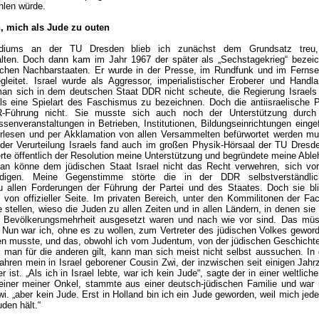
hlen würde.
, mich als Jude zu outen
diums an der TU Dresden blieb ich zunächst dem Grundsatz treu,
lten. Doch dann kam im Jahr 1967 der später als „Sechstagekrieg“ bezeich
bischen Nachbarstaaten. Er wurde in der Presse, im Rundfunk und im Fern
egleitet. Israel wurde als Aggressor, imperialistischer Eroberer und Hand
 man sich in dem deutschen Staat DDR nicht scheute, die Regierung Israels
ls eine Spielart des Faschismus zu bezeichnen. Doch die antiisraelische 
-Führung nicht. Sie musste sich auch noch der Unterstützung durch
enveranstaltungen in Betrieben, Institutionen, Bildungseinrichtungen eingef
verlesen und per Akklamation von allen Versammelten befürwortet werden mu
er Verurteilung Israels fand auch im großen Physik-Hörsaal der TU Dresd
erte öffentlich der Resolution meine Unterstützung und begründete meine Abl
an könne dem jüdischen Staat Israel nicht das Recht verwehren, sich vor 
idigen. Meine Gegenstimme störte die in der DDR selbstverständli
 allen Forderungen der Führung der Partei und des Staates. Doch sie bl
 von offizieller Seite. Im privaten Bereich, unter den Kommilitonen der Fa
stellen, wieso die Juden zu allen Zeiten und in allen Ländern, in denen sie 
er Bevölkerungsmehrheit ausgesetzt waren und nach wie vor sind. Das mü
. Nun war ich, ohne es zu wollen, zum Vertreter des jüdischen Volkes gewor
gen musste, und das, obwohl ich vom Judentum, von der jüdischen Geschichte
man für die anderen gilt, kann man sich meist nicht selbst aussuchen. In 
ahren mein in Israel geborener Cousin Zwi, der inzwischen seit einigen Jahr
 ist. „Als ich in Israel lebte, war ich kein Jude“, sagte der in einer weltliche
iner meiner Onkel, stammte aus einer deutsch-jüdischen Familie und war ni
Zwi. „aber kein Jude. Erst in Holland bin ich ein Jude geworden, weil mich jede
den hält.“