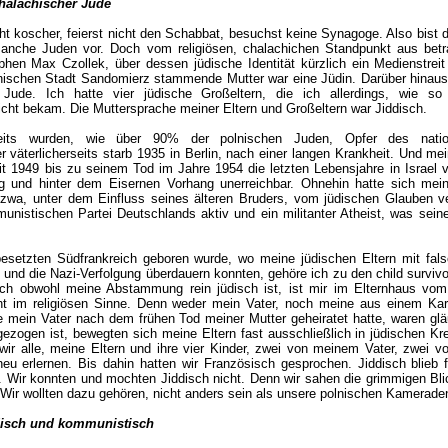
halachischer Jude
icht koscher, feierst nicht den Schabbat, besuchst keine Synagoge. Also bist 
manche Juden vor. Doch vom religiösen, chalachichen Standpunkt aus betra
n Max Czollek, über dessen jüdische Identität kürzlich ein Medienstreit e
nischen Stadt Sandomierz stammende Mutter war eine Jüdin. Darüber hinaus
Jude. Ich hatte vier jüdische Großeltern, die ich allerdings, wie so
icht bekam. Die Muttersprache meiner Eltern und Großeltern war Jiddisch.
seits wurden, wie über 90% der polnischen Juden, Opfer des nationa
äterlicherseits starb 1935 in Berlin, nach einer langen Krankheit. Und mei
eit 1949 bis zu seinem Tod im Jahre 1954 die letzten Lebensjahre in Israel v
g und hinter dem Eisernen Vorhang unerreichbar. Ohnehin hatte sich mei
izwa, unter dem Einfluss seines älteren Bruders, vom jüdischen Glauben ve
unistischen Partei Deutschlands aktiv und ein militanter Atheist, was seine
setzten Südfrankreich geboren wurde, wo meine jüdischen Eltern mit falsc
und die Nazi-Verfolgung überdauern konnten, gehöre ich zu den child survivo
ch obwohl meine Abstammung rein jüdisch ist, ist mir im Elternhaus vo
cht im religiösen Sinne. Denn weder mein Vater, noch meine aus einem Kar
e mein Vater nach dem frühen Tod meiner Mutter geheiratet hatte, waren glä
ezogen ist, bewegten sich meine Eltern fast ausschließlich in jüdischen K
wir alle, meine Eltern und ihre vier Kinder, zwei von meinem Vater, zwei vo
u erlernen. Bis dahin hatten wir Französisch gesprochen. Jiddisch blieb f
Wir konnten und mochten Jiddisch nicht. Denn wir sahen die grimmigen Blic
Wir wollten dazu gehören, nicht anders sein als unsere polnischen Kamerade
üdisch und kommunistisch