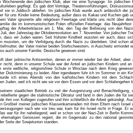
m Wochenende den jüdischen Klub, aber nie eine Synagoge. Im jüdischen
ulturleben gepflegt. Es gab dort Vorträge, Theatervorführungen, Diskussion
il sie in Jiddisch abliefen. Im jüdischen Klub wurde auch anlässlich der j
ber für uns Kinder keine Bedeutung, außer dass es Kakao und Kuchen gab un
in Vater ignorierte alle religiösen Feiertage und klärte uns nicht über de
milie die im kommunistischen Polen offiziellen Feiertage: das Neujahrfest
ftag der Arbeiterklasse am 1. Mai, den Tag der Befreiung von den Nazi
.Juli, den Jahrestag der Oktoberrevolution am 7. November. Von jüdischer Tra
n, dass wir Juden waren. Seit frühster Kindheit wussten wir auch, dass sic
en mussten, um die Verfolgung durch die Nazis zu überleben. Und schon als
iefmutter, der Vater meiner beiden Stiefschwestern, in Auschwitz ermordet 
lso auch unserer Familie, Deutsche gewesen sind.
t über polnische Antisemiten, denen er immer wieder bei der Arbeit, aber 
r nicht, denn in unserer Schule war der Anteil an jüdischen Kindern und an
 erste weltliche, religionsfreie Schule in Wroclaw nach dem Krieg gewesen
nter Diskriminierung zu leiden. Aber irgendwann fuhr ich im Sommer in ein Kin
wurde ich eines Abends von den katholischen Kindern mit dem Schlacht
einen Juden, weil ich nicht wie sie vor dem Essen und vor dem Schlafengehen b
einem staatlichen Betrieb zu viel der Ausgrenzung und Benachteiligung, 
ebellierte gegen die stalinistische Diktatur und fand in den Juden die für si
rde ihm von Kollegen zugerufen und ihm schließlich die Arbeit gekündigt. Auc
in Großteil meiner jüdischen Klassenkameraden mit ihren Eltern nach Israel
rzeugungen nach wie vor treu war, kam für ihn Israel nicht in Frage. Er w
s war für ihn naheliegend, weil er schon vor der Nazi-Zeit in Berlin Komm
 ehemaligen Genossen regiert, die im Gegensatz zu den national gesinnt
er Seite der Sowjetunion standen.