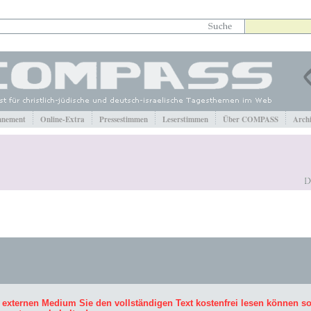
nement
Online-Extra
Pressestimmen
Leserstimmen
Über COMPASS
Arch
 externen Medium Sie den vollständigen Text kostenfrei lesen können s