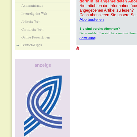
dorthin ist angemeldeten Abo
Antisemitismus
Sie möchten die Information übe
angegebenen Artikel zu lesen?
Interreligiöse Welt
Dann abonnieren Sie unsere Sei
Abo bestellen
Jüdische Welt
Christliche Welt
Sie sind bereits Abonnent?
Dann melden Sie sich bitte erst mit Ih
Online-Rezensionen
Anmeldung
Fernseh-Tipps
anzeige