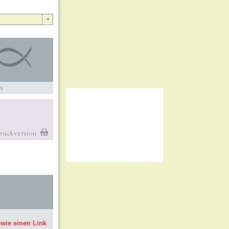
iv
owie einen Link