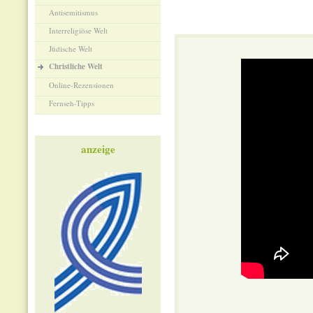
Antisemitismus
Interreligiöse Welt
Jüdische Welt
Christliche Welt
Online-Rezensionen
Fernseh-Tipps
anzeige