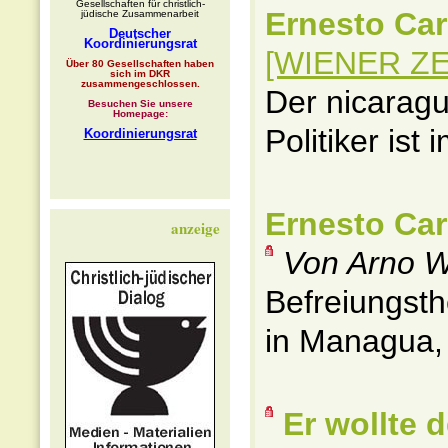
Gesellschaften für christlich-
Ernesto Card
jüdische Zusammenarbeit
Deutscher
Koordinierungsrat
[WIENER ZEI
Über 80 Gesellschaften haben
sich im DKR
zusammengeschlossen.
Der nicaragu
Besuchen Sie unsere
Homepage:
Politiker ist
Koordinierungsrat
Ernesto Ca
anzeige
Von Arno 
Befreiungsth
in Managua, 
Er wollte 