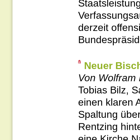
Staatsleistun
Verfassungsau
derzeit offens
Bundespräside
Neuer Bisch
Von Wolfram 
Tobias Bilz, 
einen klaren 
Spaltung über
Rentzing hint
eine Kirche Na