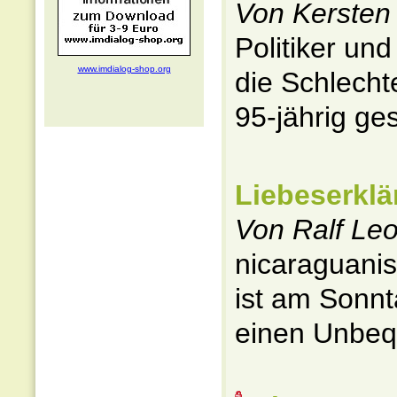
Von Kersten
Politiker un
www.imdialog-shop.org
die Schlecht
95-jährig ges
Liebeserkl
Von Ralf Le
nicaraguanis
ist am Sonnt
einen Unbeq