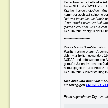
Der schweizer Schriftsteller Ad
In der NEUEN ZÜRCHER ZEITUNG
Kranken handelt, die Adolf Mu
kommt er auch auf seinen eig
"Ich war lange jung und stolz 
Jesus wieder etwas zu bedeuten,
glaube? Viel eher, weil sie vom 
Der Link zur Predigt in der Rub
**********************
Pastor Martin Niemöller gehört 
Pazifist nahme er zum Ärgernis
dahin war freilich gewunden. 193
NSDAP und befürwortete den Aust
getaufte Judenchristen den Jud
herausgegeben - und Peter Stein
Der Link zur Buchvorstellung i
Dies alles und noch viel mehr
einschlägigen
ONLINE-REZE
Einen angenehmen Tag, ein s