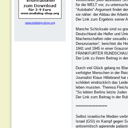
für die WELT vor, zu untersuch
"Autobahn"-Argument findet der 
sie näher: der Abbau der Arbeits
Der Link zum Ergebnis seiner A
www.imdialog-shop.org
Manche Schicksale sind so grau
Deutschland die Helfer und Unte
Machenschaften oder sexuelle A
Denunzianten“, berichtet die His
1941 und 1945 in einer Grauzone
FRANKFURTER RUNDSCHAU einen 
Der Link zu ihrem Beitrag in de
Durch viel Glück gelang es Bla
verfolgter Menschen in der Reic
Journalist Klaus Hillebrand ha
schildert eindrücklich das Leid
leben mussten. Theresa Fleicha
"So lebten Berlins letzte Juden 
Der Link zum Beitrag in der Ru
**********************
Selbst israelische Medien verbr
Israel (GSI) im Kampf gegen Su
antisemitisch agierende paläst