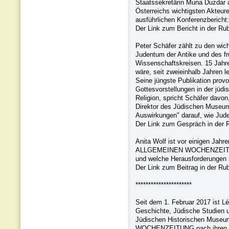
Staatssekretärin Muna Duzdar an
Österreichs wichtigsten Akteur
ausführlichen Konferenzbericht:
Der Link zum Bericht in der Ru
Peter Schäfer zählt zu den wich
Judentum der Antike und des frü
Wissenschaftskreisen. 15 Jahre 
wäre, seit zweieinhalb Jahren 
Seine jüngste Publikation provo
Gottesvorstellungen in der jüd
Religion, spricht Schäfer davo
Direktor des Jüdischen Museu
Auswirkungen" darauf, wie Jude
Der Link zum Gespräch in der 
Anita Wolf ist vor einigen Jah
ALLGEMEINEN WOCHENZEITUNG b
und welche Herausforderungen s
Der Link zum Beitrag in der Ru
**********************
Seit dem 1. Februar 2017 ist 
Geschichte, Jüdische Studien u
Jüdischen Historischen Museu
WOCHENZEITUNG nach ihren Pl