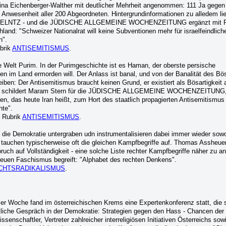
ina Eichenberger-Walther mit deutlicher Mehrheit angenommen: 111 Ja gegen 
en Anwesenheit aller 200 Abgeordneten. Hintergrundinformationen zu alledem l
LNTZ - und die JÜDISCHE ALLGEMEINE WOCHENZEITUNG ergänzt mit Re
hland: "Schweizer Nationalrat will keine Subventionen mehr für israelfeindlich
n".
brik
ANTISEMITISMUS
.
he Welt Purim. In der Purimgeschichte ist es Haman, der oberste persische
en im Land ermorden will. Der Anlass ist banal, und von der Banalität des Bö
iben: Der Antisemitismus braucht keinen Grund, er existiert als Bösartigkeit 
und schildert Maram Stern für die JÜDISCHE ALLGEMEINE WOCHENZEITUNG,
n, das heute Iran heißt, zum Hort des staatlich propagierten Antisemitismus
hte".
r Rubrik
ANTISEMITISMUS
.
en die Demokratie untergraben udn instrumentalisieren dabei immer wieder sowo
 tauchen typischerweise oft die gleichen Kampfbegriffe auf. Thomas Assheuer 
h auf Vollständigkeit - eine solche Liste rechter Kampfbegriffe näher zu an
n neuen Faschismus begreift: "Alphabet des rechten Denkens".
CHTSRADIKALISMUS
.
er Woche fand im österreichischen Krems eine Expertenkonferenz statt, die 
liche Gespräch in der Demokratie: Strategien gegen den Hass - Chancen der
issenschaftler, Vertreter zahlreicher interreligiösen Initiativen Österreichs sow