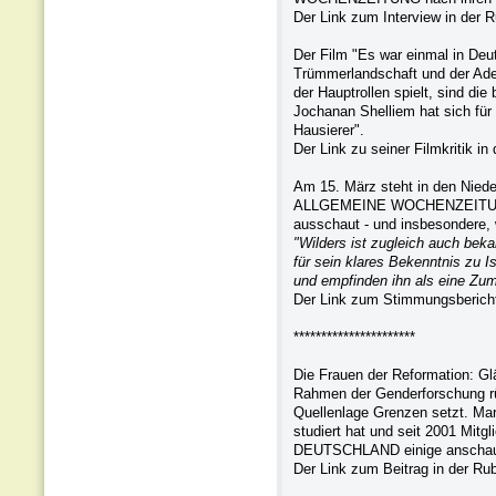
Der Link zum Interview in der 
Der Film "Es war einmal in Deu
Trümmerlandschaft und der Aden
der Hauptrollen spielt, sind d
Jochanan Shelliem hat sich f
Hausierer".
Der Link zu seiner Filmkritik in
Am 15. März steht in den Niede
ALLGEMEINE WOCHENZEITUNG um
ausschaut - und insbesondere, 
"Wilders ist zugleich auch bek
für sein klares Bekenntnis zu Is
und empfinden ihn als eine Zu
Der Link zum Stimmungsbericht
**********************
Die Frauen der Reformation: Glä
Rahmen der Genderforschung rüc
Quellenlage Grenzen setzt. Mar
studiert hat und seit 2001 Mitg
DEUTSCHLAND einige anschaulic
Der Link zum Beitrag in der Ru