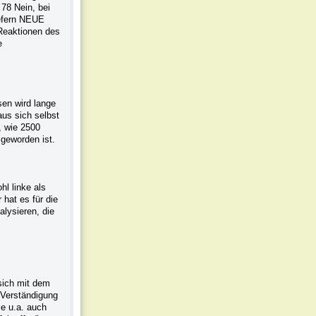
78 Nein, bei
iefern NEUE
aktionen des
e
sen wird lange
aus sich selbst
 wie 2500
 geworden ist.
hl linke als
hat es für die
alysieren, die
sich mit dem
 Verständigung
ie u.a. auch