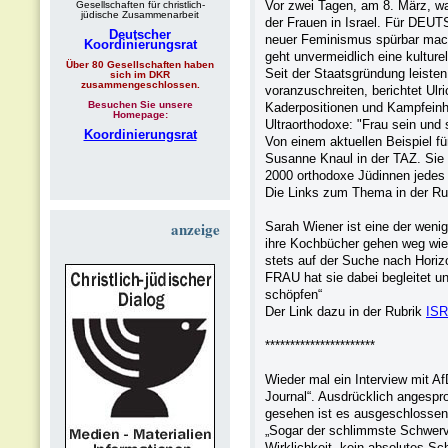
Vor zwei Tagen, am 8. März, war
Gesellschaften für christlich-
jüdische Zusammenarbeit
der Frauen in Israel. Für DEUT
Deutscher
neuer Feminismus spürbar mach
Koordinierungsrat
geht unvermeidlich eine kulture
Über 80 Gesellschaften haben
Seit der Staatsgründung leisten
sich im DKR
zusammengeschlossen.
voranzuschreiten, berichtet U
Besuchen Sie unsere
Kaderpositionen und Kampfeinh
Homepage:
Ultraorthodoxe: "Frau sein und 
Koordinierungsrat
Von einem aktuellen Beispiel fü
Susanne Knaul in der TAZ. Sie 
2000 orthodoxe Jüdinnen jedes 
Die Links zum Thema in der Ru
anzeige
Sarah Wiener ist eine der wenig
ihre Kochbücher gehen weg wie
stets auf der Suche nach Horizo
FRAU hat sie dabei begleitet u
schöpfen“
Der Link dazu in der Rubrik
IS
**********************
Wieder mal ein Interview mit A
Journal“. Ausdrücklich angespro
gesehen ist es ausgeschlossen,
„Sogar der schlimmste Schwerve
Wirklichkeit „kein absolutes S