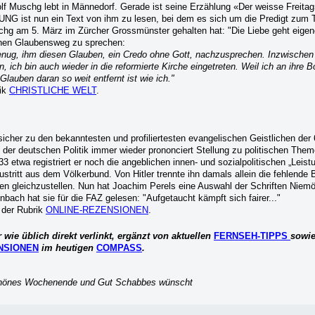
olf Muschg lebt in Männedorf. Gerade ist seine Erzählung «Der weisse Freita
 ist nun ein Text von ihm zu lesen, bei dem es sich um die Predigt zum 
schg am 5. März im Zürcher Grossmünster gehalten hat: "Die Liebe geht eige
enen Glaubensweg zu sprechen:
genug, ihm diesen Glauben, ein Credo ohne Gott, nachzusprechen. Inzwischen 
 ich bin auch wieder in die reformierte Kirche eingetreten. Weil ich an ihre B
Glauben daran so weit entfernt ist wie ich."
rik
CHRISTLICHE WELT
.
sicher zu den bekanntesten und profiliertesten evangelischen Geistlichen der 
 der deutschen Politik immer wieder prononciert Stellung zu politischen The
3 etwa registriert er noch die angeblichen innen- und sozialpolitischen „Leist
ritt aus dem Völkerbund. Von Hitler trennte ihn damals allein die fehlende B
en gleichzustellen. Nun hat Joachim Perels eine Auswahl der Schriften Niemö
bach hat sie für die FAZ gelesen: "Aufgetaucht kämpft sich fairer..."
n der Rubrik
ONLINE-REZENSIONEN
.
 wie üblich direkt verlinkt, ergänzt von aktuellen
FERNSEH-TIPPS
sowi
NSIONEN
im heutigen
COMPASS
.
chönes Wochenende und Gut Schabbes wünscht