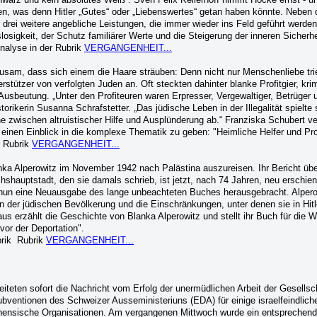
en, was denn Hitler „Gutes“ oder „Liebenswertes“ getan haben könnte. Neben
drei weitere angebliche Leistungen, die immer wieder ins Feld geführt werden
losigkeit, der Schutz familiärer Werte und die Steigerung der inneren Sicherhe
nalyse in der Rubrik
VERGANGENHEIT...
sam, dass sich einem die Haare sträuben: Denn nicht nur Menschenliebe tri
rstützer von verfolgten Juden an. Oft steckten dahinter blanke Profitgier, krim
usbeutung. „Unter den Profiteuren waren Erpresser, Vergewaltiger, Betrüger 
torikerin Susanna Schrafstetter. „Das jüdische Leben in der Illegalität spielte
 zwischen altruistischer Hilfe und Ausplünderung ab.“ Franziska Schubert ve
Einblick in die komplexe Thematik zu geben: "Heimliche Helfer und Prof
r Rubrik
VERGANGENHEIT...
nka Alperowitz im November 1942 nach Palästina auszureisen. Ihr Bericht üb
hshauptstadt, den sie damals schrieb, ist jetzt, nach 74 Jahren, neu erschie
t nun eine Neuausgabe des lange unbeachteten Buches herausgebracht. Alperow
en der jüdischen Bevölkerung und die Einschränkungen, unter denen sie in Hit
us erzählt die Geschichte von Blanka Alperowitz und stellt ihr Buch für die 
vor der Deportation".
brik Rubrik
VERGANGENHEIT...
eiteten sofort die Nachricht vom Erfolg der unermüdlichen Arbeit der Gesells
bventionen des Schweizer Ausseministeriuns (EDA) für einige israelfeindlich
inensische Organisationen. Am vergangenen Mittwoch wurde ein entsprechend