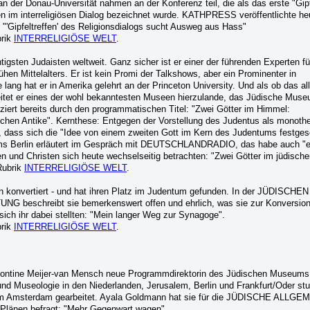
 der Donau-Universität nahmen an der Konferenz teil, die als das erste "Gipf
en im interreligiösen Dialog bezeichnet wurde. KATHPRESS veröffentlichte he
 "'Gipfeltreffen' des Religionsdialogs sucht Ausweg aus Hass"
brik
INTERRELIGIÖSE WELT
.
tigsten Judaisten weltweit. Ganz sicher ist er einer der führenden Experten f
hen Mittelalters. Er ist kein Promi der Talkshows, aber ein Prominenter in
lang hat er in Amerika gelehrt an der Princeton University. Und als ob das al
leitet er eines der wohl bekanntesten Museen hierzulande, das Jüdische Muse
ziert bereits durch den programmatischen Titel: "Zwei Götter im Himmel:
ischen Antike". Kernthese: Entgegen der Vorstellung des Judentus als monothe
n, dass sich die "Idee von einem zweiten Gott im Kern des Judentums festges
ms Berlin erläutert im Gespräch mit DEUTSCHLANDRADIO, das habe auch "
n und Christen sich heute wechselseitig betrachten: "Zwei Götter im jüdisch
Rubrik
INTERRELIGIÖSE WELT
.
ren konvertiert - und hat ihren Platz im Judentum gefunden. In der JÜDISCHEN
eschreibt sie bemerkenswert offen und ehrlich, was sie zur Konversion
ich ihr dabei stellten: "Mein langer Weg zur Synagoge".
brik
INTERRELIGIÖSE WELT
.
Léontine Meijer-van Mensch neue Programmdirektorin des Jüdischen Museums B
nd Museologie in den Niederlanden, Jerusalem, Berlin und Frankfurt/Oder stu
m Amsterdam gearbeitet. Ayala Goldmann hat sie für die JÜDISCHE ALLGE
änen befragt: "Mehr Gegenwart wagen".