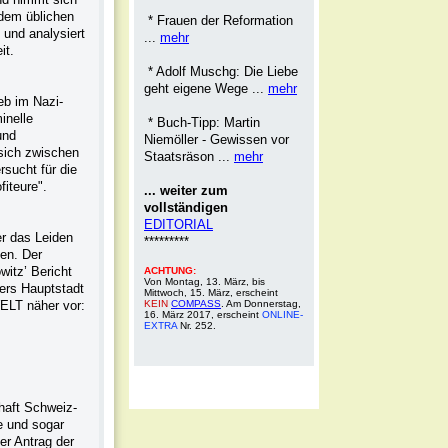
 dem üblichen
* Frauen der Reformation
 und analysiert
...
mehr
it.
* Adolf Muschg: Die Liebe
geht eigene Wege ...
mehr
eb im Nazi-
inelle
* Buch-Tipp: Martin
und
Niemöller - Gewissen vor
 sich zwischen
Staatsräson ...
mehr
rsucht für die
iteure".
... weiter zum
vollständigen
EDITORIAL
er das Leiden
*********
nen. Der
itz’ Bericht
ACHTUNG:
Von Montag, 13. März, bis
lers Hauptstadt
Mittwoch, 15. März, erscheint
WELT näher vor:
KEIN
COMPASS
. Am Donnerstag,
16. März 2017, erscheint
ONLINE-
EXTRA
Nr. 252.
chaft Schweiz-
e und sogar
er Antrag der