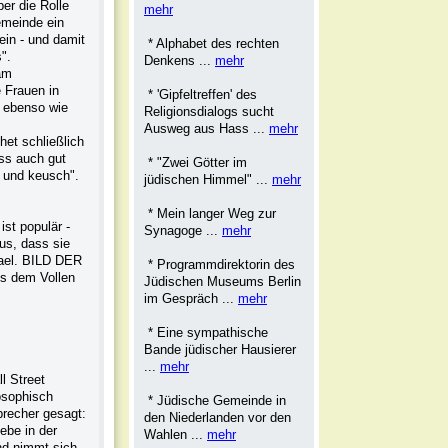
er die Rolle
mehr
emeinde ein
in - und damit
* Alphabet des rechten
".
Denkens ...
mehr
sam
 Frauen in
* 'Gipfeltreffen' des
n ebenso wie
Religionsdialogs sucht
Ausweg aus Hass ...
mehr
het schließlich
ass auch gut
* "Zwei Götter im
g und keusch".
jüdischen Himmel" ...
mehr
* Mein langer Weg zur
ist populär -
Synagoge ...
mehr
us, dass sie
rael. BILD DER
* Programmdirektorin des
us dem Vollen
Jüdischen Museums Berlin
im Gespräch ...
mehr
* Eine sympathische
Bande jüdischer Hausierer
...
mehr
l Street
osophisch
* Jüdische Gemeinde in
precher gesagt:
den Niederlanden vor den
ebe in der
Wahlen ...
mehr
nd nimmt sich