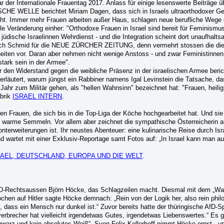
 der Internationale Frauentag 2017. Anlass für einige lesenswerte Beiträge üb
SCHE WELLE berichtet Miriam Dagen, dass sich in Israels ultraorthodoxer G
t. Immer mehr Frauen arbeiten außer Haus, schlagen neue berufliche Wege e
lle Veränderung einher: "Orthodoxe Frauen in Israel sind bereit für Feminismus
 jüdische Israelinnen Wehrdienst - und die Integration scheint dort unaufhalt
lrich Schmid für die NEUE ZÜRCHER ZEITUNG, denn vermehrt stossen die die
eiten vor. Daran aber nehmen nicht wenige Anstoss - und zwar Feministinne
stark sein in der Armee".
r den Widerstand gegen die weibliche Präsenz in der israelischen Armee beric
erläutert, warum jüngst ein Rabbiner namens Igal Levinstein die Tatsache, d
Jahr zum Militär gehen, als "hellen Wahnsinn" bezeichnet hat: "Frauen, heili
brik
ISRAEL INTERN
.
en Frauen, die sich bis in die Top-Liga der Köche hochgearbeitet hat. Und sie 
 warme Semmeln. Vor allem aber zeichnet die sympathische Österreicherin a
nterweiterungen ist. Ihr neustes Abenteuer: eine kulinarische Reise durch Is
nd wartet mit einer Exklusiv-Reportage samt Fotos auf: „In Israel kann man a
RAEL, DEUTSCHLAND, EUROPA UND DIE WELT
.
fD-Rechtsaussen Björn Höcke, das Schlagzeilen macht. Diesmal mit dem „Wal
chen auf Hitler sagte Höcke demnach: „Rein von der Logik her, also rein phil
 dass ein Mensch nur dunkel ist.“ Zuvor bereits hatte der thüringische AfD-S
rbrecher hat vielleicht irgendetwas Gutes, irgendetwas Liebenswertes.“ Es g
chwarz und kein absolutes Weiß“. Sven Felix Kellerhoff nimmt Höcke ernst - u