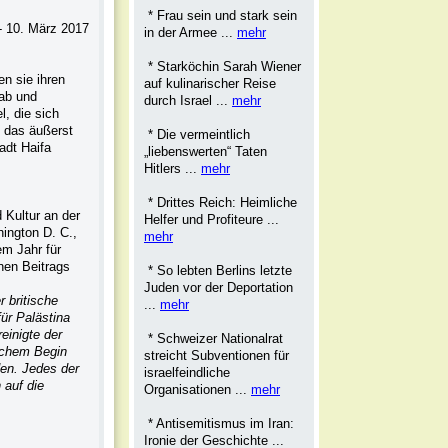
* Frau sein und stark sein
- 10. März 2017
in der Armee ...
mehr
* Starköchin Sarah Wiener
n sie ihren
auf kulinarischer Reise
 ab und
durch Israel ...
mehr
, die sich
l das äußerst
* Die vermeintlich
adt Haifa
„liebenswerten“ Taten
Hitlers ...
mehr
* Drittes Reich: Heimliche
 Kultur an der
Helfer und Profiteure ...
ington D. C.,
mehr
m Jahr für
nen Beitrags
* So lebten Berlins letzte
Juden vor der Deportation
 britische
...
mehr
ür Palästina
einigte der
* Schweizer Nationalrat
nachem Begin
streicht Subventionen für
den. Jedes der
israelfeindliche
 auf die
Organisationen ...
mehr
* Antisemitismus im Iran:
Ironie der Geschichte ...