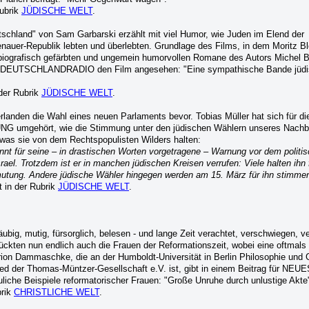
Rubrik
JÜDISCHE WELT
.
tschland" von Sam Garbarski erzählt mit viel Humor, wie Juden im Elend der
auer-Republik lebten und überlebten. Grundlage des Films, in dem Moritz Ble
ie biografisch gefärbten und ungemein humorvollen Romane des Autors Michel
ür DEUTSCHLANDRADIO den Film angesehen: "Eine sympathische Bande jüdi
 der Rubrik
JÜDISCHE WELT
.
rlanden die Wahl eines neuen Parlaments bevor. Tobias Müller hat sich für 
gehört, wie die Stimmung unter den jüdischen Wählern unseres Nachb
was sie von dem Rechtspopulisten Wilders halten:
annt für seine – in drastischen Worten vorgetragene – Warnung vor dem politi
rael. Trotzdem ist er in manchen jüdischen Kreisen verrufen: Viele halten ihn 
mutung. Andere jüdische Wähler hingegen werden am 15. März für ihn stimmen
 in der Rubrik
JÜDISCHE WELT
.
ubig, mutig, fürsorglich, belesen - und lange Zeit verachtet, verschwiegen, 
kten nun endlich auch die Frauen der Reformationszeit, wobei eine oftmals 
ion Dammaschke, die an der Humboldt-Universität in Berlin Philosophie und
lied der Thomas-Müntzer-Gesellschaft e.V. ist, gibt in einem Beitrag für NEU
he Beispiele reformatorischer Frauen: "Große Unruhe durch unlustige Akte
brik
CHRISTLICHE WELT
.