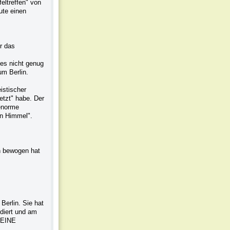
eltreffen" von
ute einen
ür das
les nicht genug
um Berlin.
istischer
etzt" habe. Der
enorme
en Himmel".
 bewogen hat
erlin. Sie hat
diert und am
MEINE