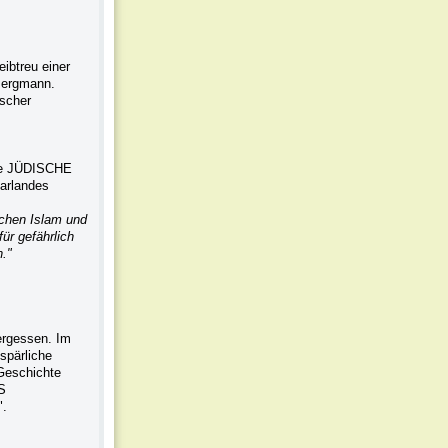
ibtreu einer
 Bergmann.
scher
die JÜDISCHE
arlandes
schen Islam und
für gefährlich
."
vergessen. Im
spärliche
 Geschichte
ES
".