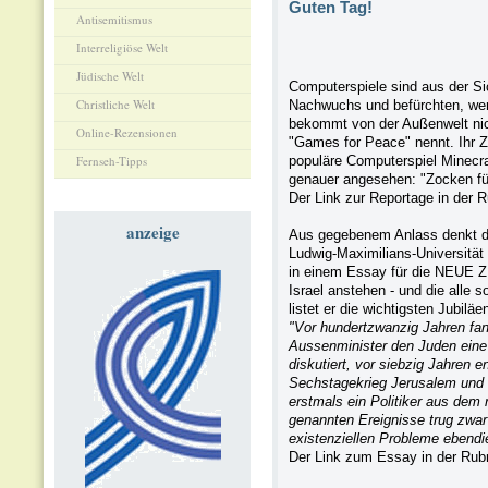
Guten Tag!
Antisemitismus
Interreligiöse Welt
Jüdische Welt
Computerspiele sind aus der Si
Christliche Welt
Nachwuchs und befürchten, wer 
bekommt von der Außenwelt nich
Online-Rezensionen
"Games for Peace" nennt. Ihr Z
Fernseh-Tipps
populäre Computerspiel Minecra
genauer angesehen: "Zocken fü
Der Link zur Reportage in der 
anzeige
Aus gegebenem Anlass denkt der
Ludwig-Maximilians-Universität
in einem Essay für die NEUE Z
Israel anstehen - und die alle
listet er die wichtigsten Jubiläe
"Vor hundertzwanzig Jahren fand
Aussenminister den Juden eine 
diskutiert, vor siebzig Jahren 
Sechstagekrieg Jerusalem und w
erstmals ein Politiker aus dem 
genannten Ereignisse trug zwar 
existenziellen Probleme ebendi
Der Link zum Essay in der Rub