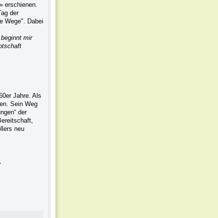
g» erschienen.
Tag der
ne Wege". Dabei
beginnt mir
otschaft
60er Jahre. Als
men. Sein Weg
ungen“ der
ereitschaft,
llers neu
e