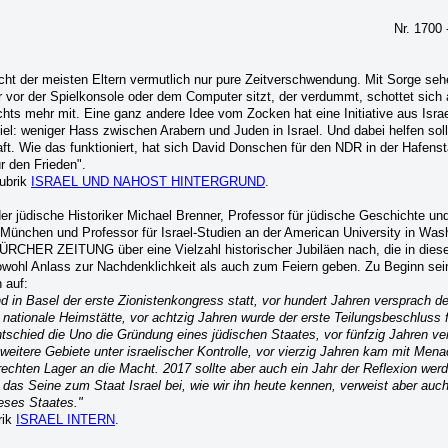
Nr. 1700 
cht der meisten Eltern vermutlich nur pure Zeitverschwendung. Mit Sorge sehe
vor der Spielkonsole oder dem Computer sitzt, der verdummt, schottet sich
ts mehr mit. Eine ganz andere Idee vom Zocken hat eine Initiative aus Israel
iel: weniger Hass zwischen Arabern und Juden in Israel. Und dabei helfen sol
ft. Wie das funktioniert, hat sich David Donschen für den NDR in der Hafenst
r den Frieden".
Rubrik
ISRAEL UND NAHOST HINTERGRUND
.
 jüdische Historiker Michael Brenner, Professor für jüdische Geschichte und
 München und Professor für Israel-Studien an der American University in Wash
ÜRCHER ZEITUNG über eine Vielzahl historischer Jubiläen nach, die in diese
 sowohl Anlass zur Nachdenklichkeit als auch zum Feiern geben. Zu Beginn sei
n auf:
 in Basel der erste Zionistenkongress statt, vor hundert Jahren versprach der
nationale Heimstätte, vor achtzig Jahren wurde der erste Teilungsbeschluss f
entschied die Uno die Gründung eines jüdischen Staates, vor fünfzig Jahren ver
eitere Gebiete unter israelischer Kontrolle, vor vierzig Jahren kam mit Me
rechten Lager an die Macht. 2017 sollte aber auch ein Jahr der Reflexion wer
das Seine zum Staat Israel bei, wie wir ihn heute kennen, verweist aber auch
eses Staates."
rik
ISRAEL INTERN
.