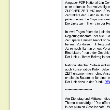
Aargauer FDP-Nationalrätin Cor
einer seltenen, fast vollzählig
ZÜRCHER ZEITUNG und ISRAE
Zentralrats der Juden in Deutsc
palästinensische Organisatione
Die Links zum Thema in der Ru
In zwei Tagen feiert die jüdisc
Regierungsbeamte, der alle Jud
Zeit später Hannah Arendt schre
heraus. Vor diesem Hintergr
Jahre nach Haman erneut Persie
Eine bittere "Ironie der Geschic
Der Link zu ihrem Beitrag in de
Nationalistische Politiker woll
auch konservative Kritik. Dabei
ZEIT unternommen - ohne Anspruc
er alle als Bausteine für eine
Der Link dazu in der Rubrik
RE
**********************
Am Dienstag und Mittwoch dies
Thema beschäftigte "Das öffent
in der pluralen Gesellschaft". W