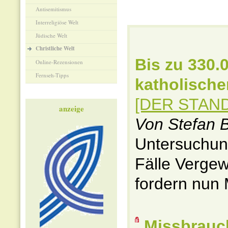
Antisemitismus
Interreligiöse Welt
Jüdische Welt
Christliche Welt
Bis zu 330.
Online-Rezensionen
Fernseh-Tipps
katholische
[DER STANDA
anzeige
Von Stefan 
Untersuchung
Fälle Vergew
fordern nun 
Missbrauch