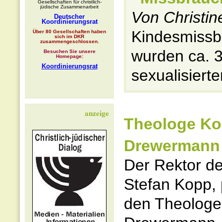
Gesellschaften für christlich-
jüdische Zusammenarbeit
Von Christin
Deutscher
Koordinierungsrat
Kindesmissbr
Über 80 Gesellschaften haben
sich im DKR
zusammengeschlossen.
wurden ca. 3
Besuchen Sie unsere
Homepage:
Koordinierungsrat
sexualisierte
anzeige
Theologe Kop
Drewermann
Der Rektor de
Stefan Kopp, p
den Theologe