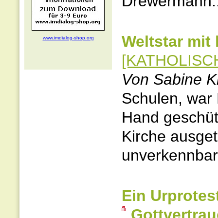
Drewermann..
Weltstar mit
www.imdialog-shop.org
[KATHOLISCH
Von Sabine K
Schulen, war 
Hand geschütt
Kirche ausget
unverkennbar.
Ein Urprote
Gottvertra