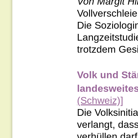
Von Margit Hi
Vollverschlei
Die Soziologi
Langzeitstudi
trotzdem Gesi
Volk und Stä
landesweites
(Schweiz)]
Die Volksinit
verlangt, das
verhüllen darf