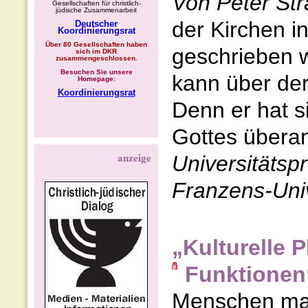
Von Peter Str
Gesellschaften für christlich-
jüdische Zusammenarbeit
der Kirchen i
Deutscher
Koordinierungsrat
Über 80 Gesellschaften haben
geschrieben w
sich im DKR
zusammengeschlossen.
Besuchen Sie unsere
kann über der
Homepage:
Koordinierungsrat
Denn er hat 
Gottes überan
anzeige
Universitätspr
Franzens-Univ
„Kulturelle
Funktionen
Menschen mac