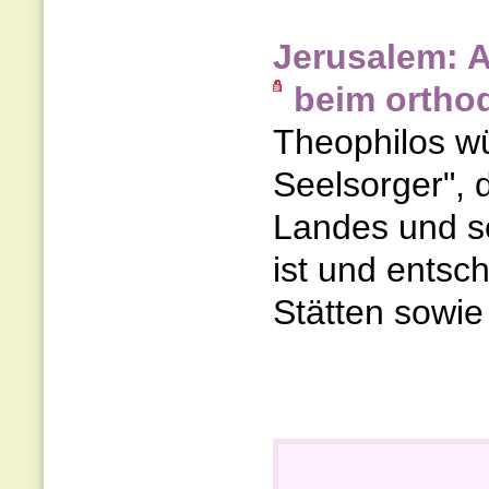
Jerusalem: A
beim ortho
Theophilos wü
Seelsorger", 
Landes und se
ist und entsc
Stätten sowie