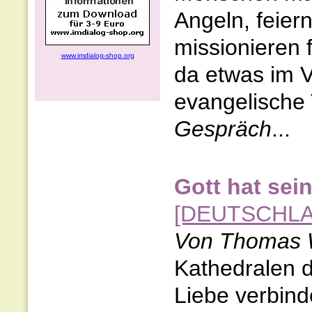
Angeln, feiern
missionieren 
www.imdialog-shop.org
da etwas im V
evangelische
Gespräch
...
Gott hat sei
[DEUTSCHL
Von Thomas 
Kathedralen d
Liebe verbind