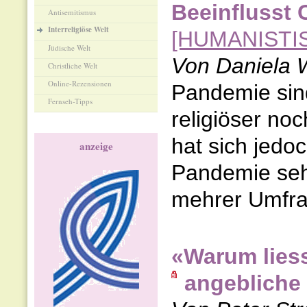
Beeinflusst 
Antisemitismus
Interreligiöse Welt
[HUMANISTI
Jüdische Welt
Von Daniela 
Christliche Welt
Online-Rezensionen
Pandemie sin
Fernseh-Tipps
religiöser noc
hat sich jedoc
anzeige
Pandemie sehr
mehrer Umfrag
«Warum liess
angebliche