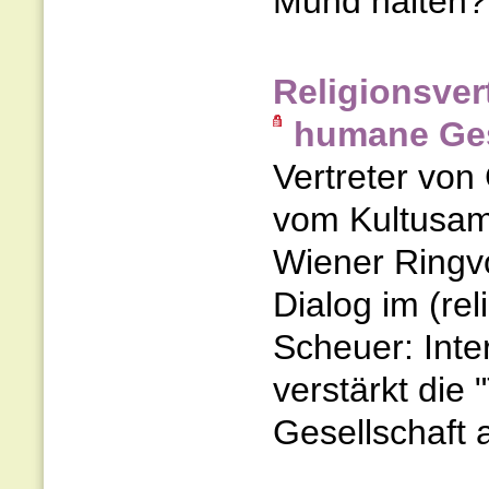
Mund halten? 
Religionsvert
humane Ges
Vertreter von
vom Kultusamt
Wiener Ringvo
Dialog im (rel
Scheuer: Inte
verstärkt die
Gesellschaft a