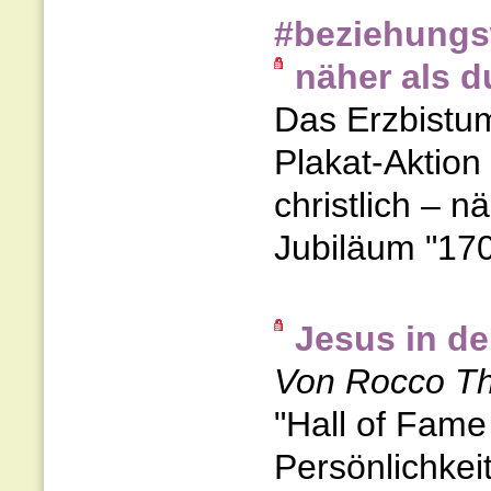
#beziehungsw
näher als d
Das Erzbistum
Plakat-Aktion
christlich – n
Jubiläum "170
Jesus in de
Von Rocco Th
"Hall of Fame
Persönlichkeit