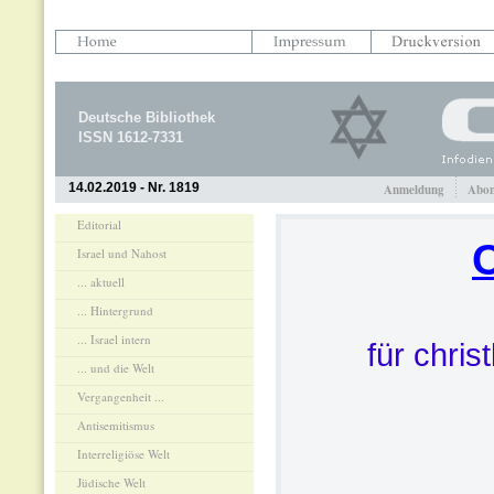
Deutsche Bibliothek
ISSN 1612-7331
14.02.2019 - Nr. 1819
Anmeldung
Abon
Editorial
Israel und Nahost
... aktuell
... Hintergrund
... Israel intern
für chris
... und die Welt
Vergangenheit ...
Antisemitismus
Interreligiöse Welt
Jüdische Welt