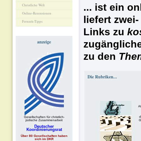
... ist ein o
Christliche Welt
Online-Rezensionen
liefert zwei
Fernseh-Tipps
Links zu
ko
anzeige
zugängliche
zu den
The
Die Rubriken...
Ak
d
Gesellschaften für christlich-
jüdische Zusammenarbeit
G
Deutscher
Koordinierungsrat
Über 80 Gesellschaften haben
sich im DKR