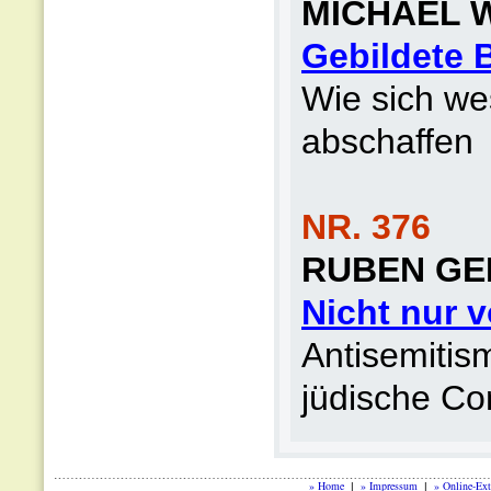
MICHAEL 
Gebildete 
Wie sich we
abschaffen
NR. 376
RUBEN GE
Nicht nur 
Antisemitis
jüdische C
» Home
» Impressum
» Online-Ext
|
|