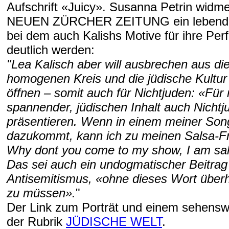
Aufschrift «Juicy». Susanna Petrin widmet
NEUEN ZÜRCHER ZEITUNG ein lebendig
bei dem auch Kalishs Motive für ihre Pe
deutlich werden:
"Lea Kalisch aber will ausbrechen aus d
homogenen Kreis und die jüdische Kultur
öffnen – somit auch für Nichtjuden: «Für 
spannender, jüdischen Inhalt auch Nichtj
präsentieren. Wenn in einem meiner Son
dazukommt, kann ich zu meinen Salsa-Fr
Why dont you come to my show, I am sal
Das sei auch ein undogmatischer Beitra
Antisemitismus, «ohne dieses Wort über
zu müssen».
"
Der Link zum Porträt und einem sehensw
der Rubrik
JÜDISCHE WELT
.