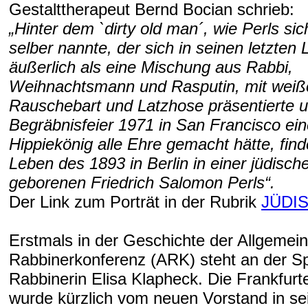
Gestalttherapeut Bernd Bocian schrieb:
„Hinter dem `dirty old man´, wie Perls s
selber nannte, der sich in seinen letzten
äußerlich als eine Mischung aus Rabbi,
Weihnachtsmann und Rasputin, mit wei
Rauschebart und Latzhose präsentierte 
Begräbnisfeier 1971 in San Francisco ei
Hippiekönig alle Ehre gemacht hätte, find
Leben des 1893 in Berlin in einer jüdisch
geborenen Friedrich Salomon Perls“.
Der Link zum Porträt in der Rubrik
JÜDI
Erstmals in der Geschichte der Allgemei
Rabbinerkonferenz (ARK) steht an der Sp
Rabbinerin Elisa Klapheck. Die Frankfurt
wurde kürzlich vom neuen Vorstand in se