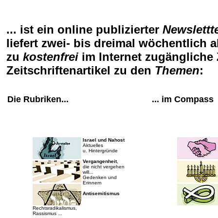
... ist ein online publizierter
Newslettt
liefert zwei- bis dreimal wöchentlich a
zu
kostenfrei
im Internet zugängliche
Zeitschriftenartikel zu den
Themen
:
Die Rubriken...
... im Compass
Israel und Nahost
Aktuelles
u. Hintergründe
Vergangenheit
,
die nicht vergehen
will...
Gedenken und
Erinnern
Antisemitismus
Rechtsradikalismus,
Rassismus ...