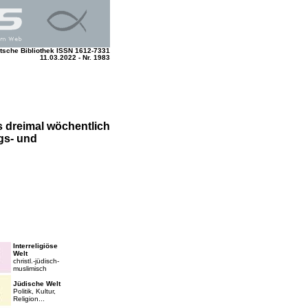
tsche Bibliothek ISSN 1612-7331
11.03.2022 - Nr. 1983
is dreimal wöchentlich
gs- und
Interreligiöse
Welt
christl.-jüdisch-
muslimisch
Jüdische Welt
Politik, Kultur,
Religion...