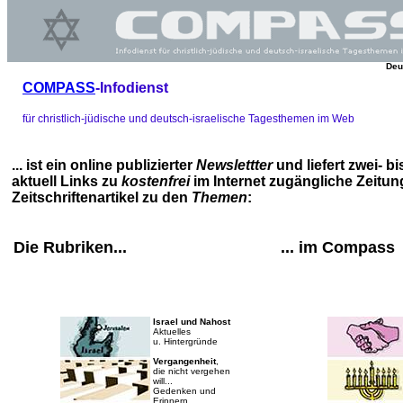
Deu
COMPASS
-Infodienst
für christlich-jüdische und deutsch-israelische Tagesthemen im Web
... ist ein online publizierter
Newslettter
und liefert zwei- b
aktuell Links zu
kostenfrei
im Internet zugängliche Zeitun
Zeitschriftenartikel zu den
Themen
:
Die Rubriken...
... im Compass
Israel und Nahost
Aktuelles
u. Hintergründe
Vergangenheit
,
die nicht vergehen
will...
Gedenken und
Erinnern