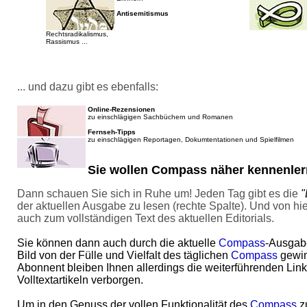
Antisemitismus
Rechtsradikalismus,
Rassismus ...
... und dazu gibt es ebenfalls:
Online-Rezensionen
zu einschlägigen Sachbüchern und Romanen
Fernseh-Tipps
zu einschlägigen Reportagen, Dokumtentationen und Spielfilmen
Sie wollen Compass näher kennenler
Dann schauen Sie sich in Ruhe um! Jeden Tag gibt es die
"
der aktuellen Ausgabe zu lesen (rechte Spalte). Und von hi
auch zum vollständigen Text des aktuellen Editorials.
Sie können dann auch durch die aktuelle
Compass
-Ausgabe
Bild von der Fülle und Vielfalt des täglichen
Compass
gewin
Abonnent bleiben Ihnen allerdings die weiterführenden Lin
Volltextartikeln verborgen.
Um in den Genuss der vollen Funktionalität des
Compass
z