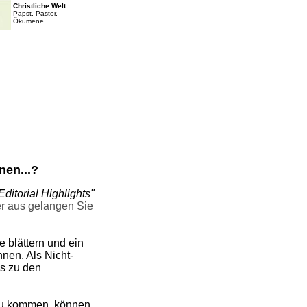
Christliche Welt
Papst, Pastor,
Ökumene ...
nen...?
Editorial Highlights"
er aus gelangen Sie
 blättern und ein
nen. Als Nicht-
ks zu den
u kommen, können