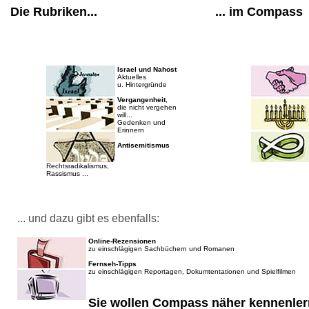
Die Rubriken...
... im Compass
Israel und Nahost
Aktuelles
u. Hintergründe
Vergangenheit
,
die nicht vergehen
will...
Gedenken und
Erinnern
Antisemitismus
Rechtsradikalismus,
Rassismus ...
... und dazu gibt es ebenfalls:
Online-Rezensionen
zu einschlägigen Sachbüchern und Romanen
Fernseh-Tipps
zu einschlägigen Reportagen, Dokumtentationen und Spielfilmen
Sie wollen Compass näher kennenler