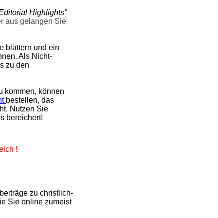
Editorial Highlights"
er aus gelangen Sie
 blättern und ein
nen. Als Nicht-
ks zu den
u kommen, können
nt
bestellen, das
ht. Nutzen Sie
s bereichert!
eich !
iträge zu christlich-
e Sie online zumeist