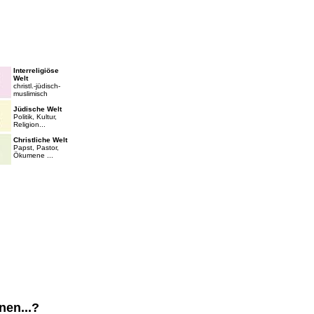
Interreligiöse
Welt
christl.-jüdisch-
muslimisch
Jüdische Welt
Politik, Kultur,
Religion...
Christliche Welt
Papst, Pastor,
Ökumene ...
nen...?