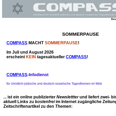
Deu
SOMMERPAUSE
COMPASS
MACHT
SOMMERPAUSE
!
Im Juli und August 2026
erscheint
KEIN
tagesaktueller
COMPASS
!
COMPASS
-Infodienst
für christlich-jüdische und deutsch-israelische Tagesthemen im Web
... ist ein online publizierter
Newslettter
und liefert zwei- b
aktuell Links zu
kostenfrei
im Internet zugängliche Zeitun
Zeitschriftenartikel zu den
Themen
: