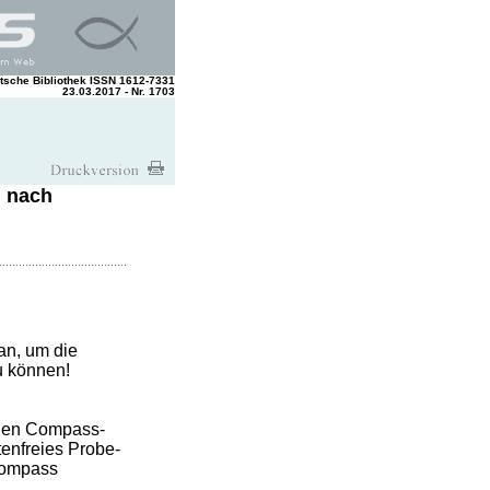
tsche Bibliothek ISSN 1612-7331
23.03.2017 - Nr. 1703
g nach
an, um die
u können!
 den Compass-
enfreies Probe-
 Compass