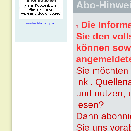
Abo-Hinwe
Die Inform
www.imdialog-shop.org
Sie den voll
können sowi
angemeldet
Sie möchten 
inkl. Quelle
und nutzen, 
lesen?
Dann abonnie
Sie uns vora