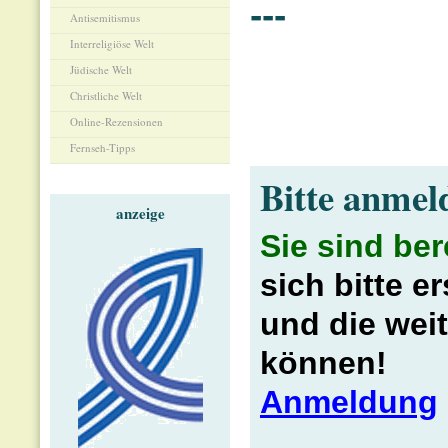
---
Antisemitismus
Interreligiöse Welt
Jüdische Welt
Christliche Welt
Online-Rezensionen
Fernseh-Tipps
Bitte anmel
anzeige
Sie sind be
sich bitte e
und die wei
können!
Anmeldung