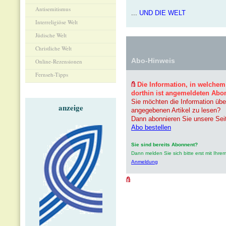
Antisemitismus
...
UND DIE WELT
Interreligiöse Welt
Jüdische Welt
Christliche Welt
Abo-Hinweis
Online-Rezensionen
Fernseh-Tipps
Die Information, in welchem
dorthin ist angemeldeten Abo
Sie möchten die Information übe
anzeige
angegebenen Artikel zu lesen?
Dann abonnieren Sie unsere Sei
Abo bestellen
Sie sind bereits Abonnent?
Dann melden Sie sich bitte erst mit Ih
Anmeldung