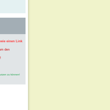
owie einen Link
 um den
!
nutzen zu können!