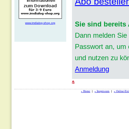
Abo bestelle
Sie sind bereit
www.imdialog-shop.org
Dann melden Sie 
Passwort an, um d
und nutzen zu kö
Anmeldung
» Home
» Impressum
» Online-Ext
|
|