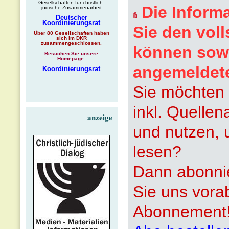
Gesellschaften für christlich-
Die Inform
jüdische Zusammenarbeit
Deutscher
Koordinierungsrat
Sie den voll
Über 80 Gesellschaften haben
sich im DKR
zusammengeschlossen.
können sowi
Besuchen Sie unsere
Homepage:
angemeldet
Koordinierungsrat
Sie möchten 
inkl. Quelle
anzeige
und nutzen, 
lesen?
Dann abonnie
Sie uns vora
Abonnement