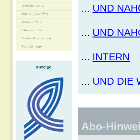
...
UND NAH
Antisemitismus
Interreligiöse Welt
Jüdische Welt
...
UND NAH
Christliche Welt
Online-Rezensionen
Fernseh-Tipps
...
INTERN
anzeige
...
UND DIE 
Abo-Hinwe