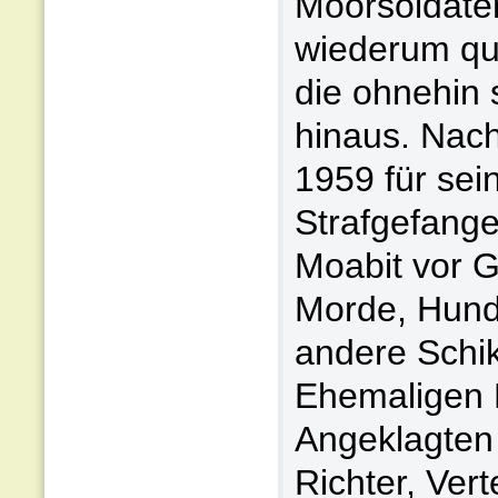
Moorsoldaten
wiederum quä
die ohnehin 
hinaus. Nac
1959 für sei
Strafgefange
Moabit vor G
Morde, Hunde
andere Schi
Ehemaligen 
Angeklagten a
Richter, Ver