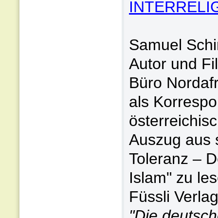
INTERRELI
Samuel Schir
Autor und F
Büro Nordafr
als Korrespo
österreichis
Auszug aus 
Toleranz – D
Islam" zu le
Füssli Verlag
"Die deutsch