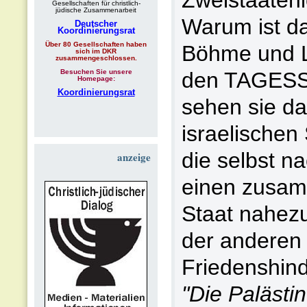
Zweistaaten
Gesellschaften für christlich-
jüdische Zusammenarbeit
Warum ist da
Deutscher
Koordinierungsrat
Über 80 Gesellschaften haben
Böhme und Li
sich im DKR
zusammengeschlossen.
Besuchen Sie unsere
den TAGESSP
Homepage:
Koordinierungsrat
sehen sie dar
israelische
die selbst na
anzeige
einen zusam
Staat nahez
der anderen 
Friedenshind
"Die Palästi