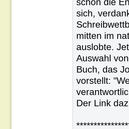
schon die En
sich, verdan
Schreibwett
mitten im na
auslobte. Je
Auswahl von
Buch, das J
vorstellt: "W
verantwortlic
Der Link daz
***************