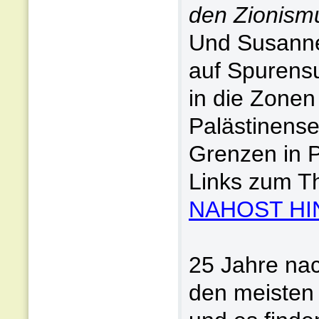
den Zionismu
Und Susanne 
auf Spurens
in die Zonen
Palästinense
Grenzen in P
Links zum T
NAHOST HI
25 Jahre na
den meisten I