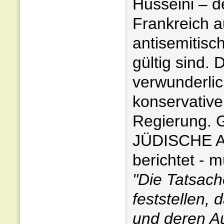
Husseini – d
Frankreich a
antisemitis
gültig sind.
verwunderli
konservative
Regierung. Gl
JÜDISCHE 
berichtet - 
"Die Tatsach
feststellen,
und deren Au