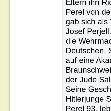
Eltern ihn R
Perel von d
gab sich als
Josef Perjell
die Wehrmach
Deutschen. 
auf eine Aka
Braunschweig
der Jude Sal
Seine Geschi
Hitlerjunge S
Perel 93, leb