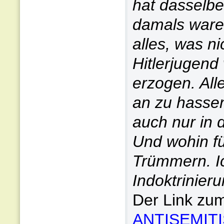
hat dasselbe
damals ware
alles, was ni
Hitlerjugend
erzogen. Alle
an zu hasse
auch nur in 
Und wohin fü
Trümmern. Ic
Indoktrinier
Der Link zum
ANTISEMIT