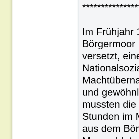
***************
Im Frühjahr
Börgermoor 
versetzt, ei
Nationalsozia
Machtüberna
und gewöhnl
mussten die 
Stunden im M
aus dem Börg