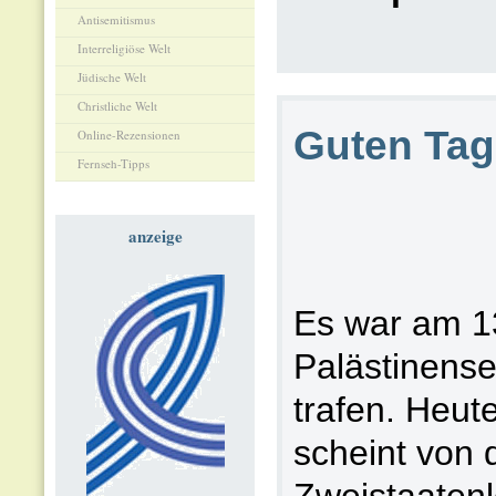
Antisemitismus
Interreligiöse Welt
Jüdische Welt
Christliche Welt
Guten Tag
Online-Rezensionen
Fernseh-Tipps
anzeige
Es war am 13
Palästinense
trafen. Heute
scheint von 