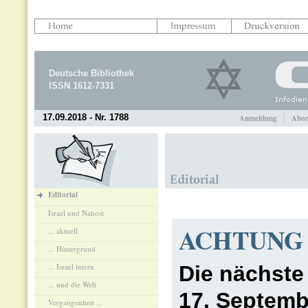
Deutsche Bibliothek
ISSN 1612-7331
17.09.2018 - Nr. 1788
Anmeldung
Abon
Editorial
Israel und Nahost
ACHTUNG
... aktuell
... Hintergrund
... Israel intern
Die nächste
... und die Welt
17. Septemb
Vergangenheit ...