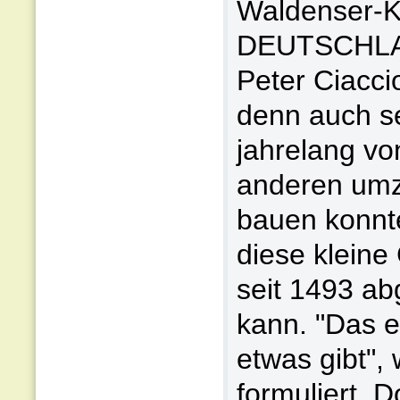
Waldenser-Ki
DEUTSCHLAN
Peter Ciaccio
denn auch s
jahrelang v
anderen umzi
bauen konnte
diese kleine
seit 1493 a
kann. "Das e
etwas gibt", 
formuliert. D