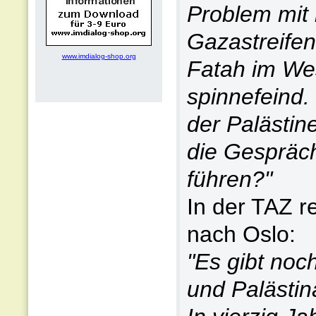
Problem mit 
Gazastreife
www.imdialog-shop.org
Fatah im Wes
spinnefeind. 
der Palästine
die Gespräc
führen?"
In der TAZ r
nach Oslo:
"Es gibt noch
und Palästin