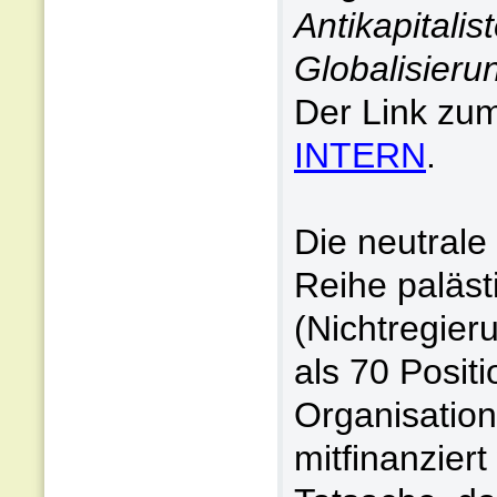
Antikapitalis
Globalisierun
Der Link zum
INTERN
.
Die neutrale
Reihe paläs
(Nichtregier
als 70 Positi
Organisation
mitfinanziert