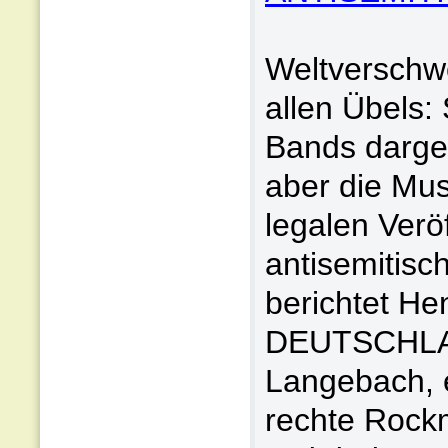
Weltverschw
allen Übels:
Bands darges
aber die Mus
legalen Verö
antisemitisc
berichtet He
DEUTSCHLAND
Langebach, 
rechte Rockm