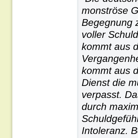
monströse Ge
Begegnung z
voller Schul
kommt aus d
Vergangenhei
kommt aus d
Dienst die m
verpasst. Da
durch maxima
Schuldgefühl
Intoleranz. 