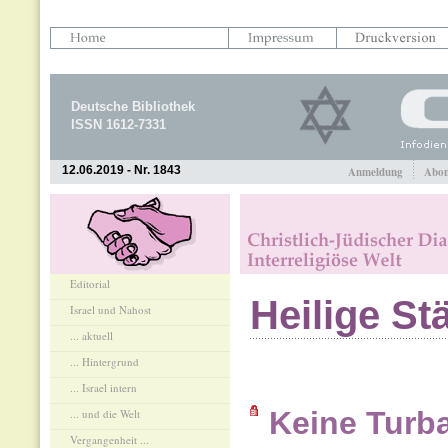
Deutsche Bibliothek
ISSN 1612-7331
12.06.2019 - Nr. 1843
Anmeldung
Abon
Editorial
Heilige Stä
Israel und Nahost
... aktuell
... Hintergrund
... Israel intern
Keine Turba
... und die Welt
Vergangenheit ...