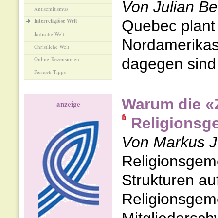
Von Julian Be
Antisemitismus
Interreligiöse Welt
Quebec plant 
Jüdische Welt
Nordamerikas 
Christliche Welt
dagegen sind 
Online-Rezensionen
Fernseh-Tipps
Warum die 
anzeige
Religionsg
Von Markus J
Religionsgem
Strukturen a
Religionsgeme