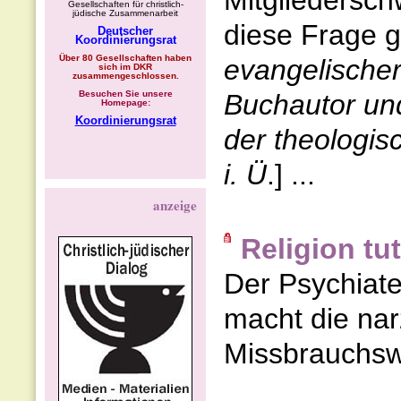
Mitgliedersch
Gesellschaften für christlich-
jüdische Zusammenarbeit
diese Frage g
Deutscher
Koordinierungsrat
Über 80 Gesellschaften haben
evangelischer
sich im DKR
zusammengeschlossen.
Besuchen Sie unsere
Buchautor und
Homepage:
Koordinierungsrat
der theologis
i. Ü
.] ...
anzeige
Religion tu
Der Psychiate
macht die nar
Missbrauchswe