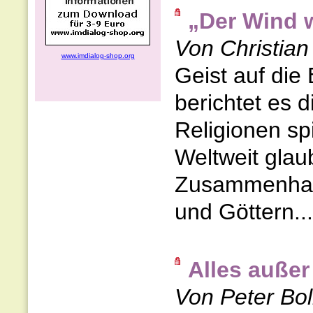
„Der Wind w
Von Christia
www.imdialog-shop.org
Geist auf die
berichtet es d
Religionen spi
Weltweit gla
Zusammenhang
und Göttern..
Alles auße
Von Peter Bol