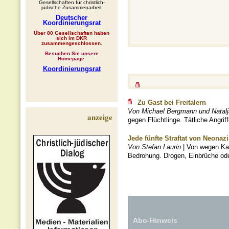
Gesellschaften für christlich-
jüdische Zusammenarbeit
Deutscher
Koordinierungsrat
Über 80 Gesellschaften haben
sich im DKR
zusammengeschlossen.
Besuchen Sie unsere
Homepage:
Koordinierungsrat
Zu Gast bei Freitalern
Von Michael Bergmann und Natal
anzeige
gegen Flüchtlinge. Tätliche Angrif
Jede fünfte Straftat von Neonazi
Von Stefan Laurin
| Von wegen Kam
Bedrohung. Drogen, Einbrüche oder 
Abo-Hinweis