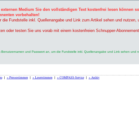
 externen Medium Sie den vollständigen Text kostenfrei lesen können s
nnenten vorbehalten!
r die Fundstelle inkl. Quellenangabe und Link zum Artikel sehen und nutzen,
ten oder testen Sie uns vorab mit einem kostenfreien Schnupper-Abonnement
rem Benutzernamen und Passwort an, um die Fundstelle inkl. Quellenangabe und Link sehen und 
ra
» Pressestimmen
» Leserstimmen
» COMPASS-Service
» Archiv
|
|
|
|