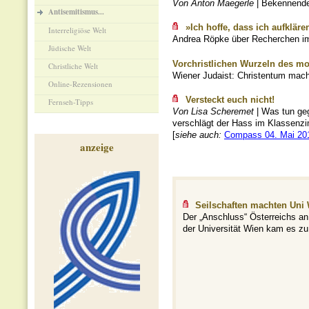
Von Anton Maegerle
| Bekennender
Antisemitismus...
»Ich hoffe, dass ich aufklär
Interreligiöse Welt
Andrea Röpke über Recherchen im N
Jüdische Welt
Vorchristlichen Wurzeln des m
Christliche Welt
Wiener Judaist: Christentum macht
Online-Rezensionen
Versteckt euch nicht!
Fernseh-Tipps
Von Lisa Scheremet
| Was tun geg
verschlägt der Hass im Klassenzimm
[
siehe auch:
Compass 04. Mai 20
anzeige
Seilschaften machten Uni
Der „Anschluss“ Österreichs an 
der Universität Wien kam es zu 