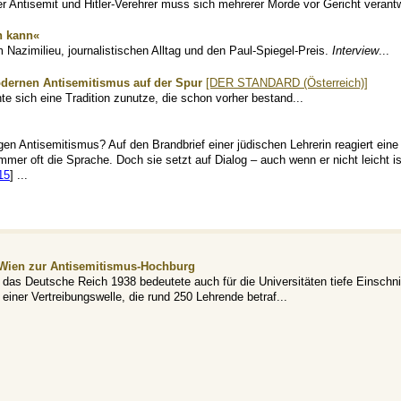
 Antisemit und Hitler-Verehrer muss sich mehrerer Morde vor Gericht verantw
en kann«
azimilieu, journalistischen Alltag und den Paul-Spiegel-Preis.
Interview
...
odernen Antisemitismus auf der Spur
[DER STANDARD (Österreich)]
e sich eine Tradition zunutze, die schon vorher bestand...
en Antisemitismus? Auf den Brandbrief einer jüdischen Lehrerin reagiert eine 
er oft die Sprache. Doch sie setzt auf Dialog – auch wenn er nicht leicht ist
15
] ...
 Wien zur Antisemitismus-Hochburg
das Deutsche Reich 1938 bedeutete auch für die Universitäten tiefe Einschnit
einer Vertreibungswelle, die rund 250 Lehrende betraf...