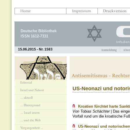
Deutsche Bibliothek
ISSN 1612-7331
15.06.2015 - Nr. 1583
Anmeldung
Abon
Editorial
US-Neonazi und notori
Israel und Nahost
... aktuell
... Hintergrund
Kroatien fürchtet harte Sank
Von Tobias Schächter
| Das einge
... Israel intern
Vorfall rund um die kroatische Fu
... und die Welt
US-Neonazi und notorischem 
Vergangenheit ...