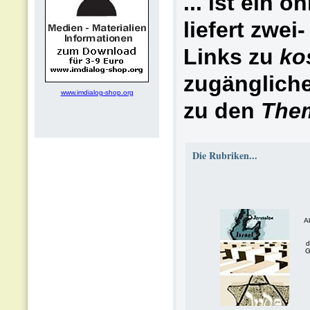
... ist ein o
liefert zwei
Links zu
ko
zugängliche
www.imdialog-shop.org
zu den
The
Die Rubriken...
Ak
d
G