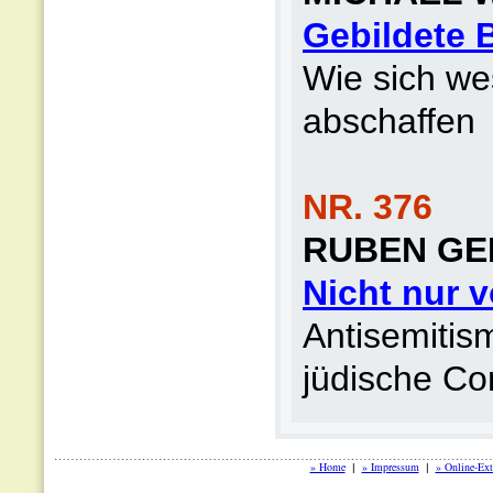
Gebildete 
Wie sich we
abschaffen
NR. 376
RUBEN GE
Nicht nur 
Antisemitis
jüdische C
» Home
» Impressum
» Online-Ext
|
|