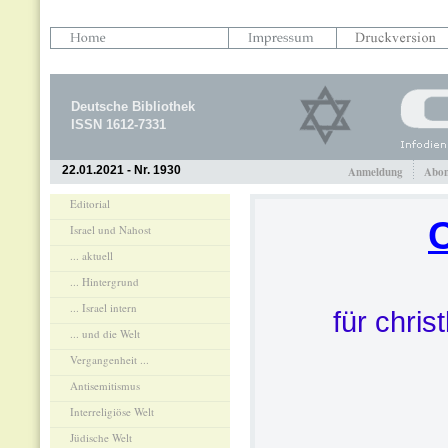
Deutsche Bibliothek
ISSN 1612-7331
22.01.2021 - Nr. 1930
Anmeldung
Abon
Editorial
Israel und Nahost
... aktuell
... Hintergrund
... Israel intern
für chris
... und die Welt
Vergangenheit ...
Antisemitismus
Interreligiöse Welt
Jüdische Welt