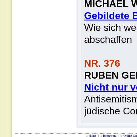
MICHAEL 
Gebildete 
Wie sich we
abschaffen
NR. 376
RUBEN GE
Nicht nur 
Antisemitis
jüdische C
» Home
» Impressum
» Online-Ext
|
|