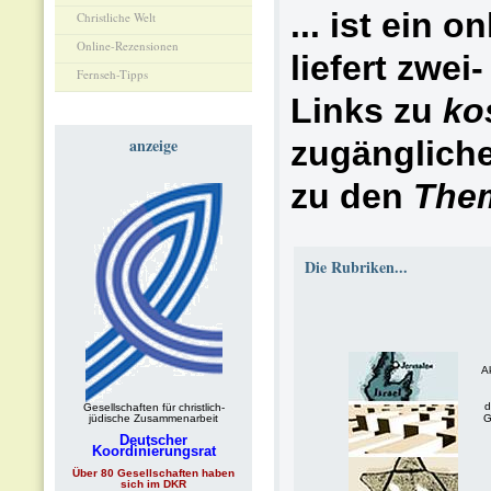
... ist ein o
Christliche Welt
Online-Rezensionen
liefert zwei
Fernseh-Tipps
Links zu
ko
anzeige
zugängliche
zu den
The
Die Rubriken...
Ak
d
Gesellschaften für christlich-
jüdische Zusammenarbeit
G
Deutscher
Koordinierungsrat
Über 80 Gesellschaften haben
sich im DKR