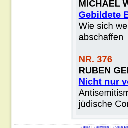
MICHAEL 
Gebildete 
Wie sich we
abschaffen
NR. 376
RUBEN GE
Nicht nur 
Antisemitis
jüdische C
» Home
» Impressum
» Online-Ext
|
|