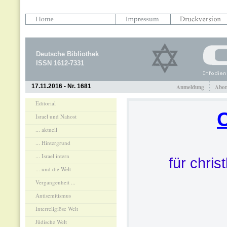
Deutsche Bibliothek
ISSN 1612-7331
17.11.2016 - Nr. 1681
Anmeldung
Abon
Editorial
Israel und Nahost
... aktuell
... Hintergrund
... Israel intern
für chris
... und die Welt
Vergangenheit ...
Antisemitismus
Interreligiöse Welt
Jüdische Welt