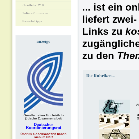
... ist ein o
Christliche Welt
Online-Rezensionen
liefert zwei
Fernseh-Tipps
Links zu
ko
anzeige
zugängliche
zu den
The
Die Rubriken...
Ak
d
Gesellschaften für christlich-
jüdische Zusammenarbeit
G
Deutscher
Koordinierungsrat
Über 80 Gesellschaften haben
sich im DKR