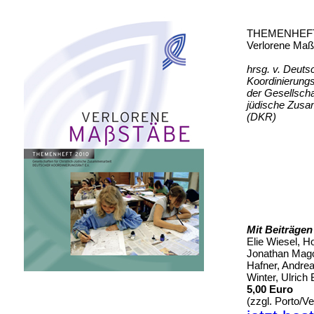
THEMENHEFT
Verlorene Maß
hrsg. v. Deuts
Koordinierungs
der Gesellschaf
jüdische Zusa
(DKR)
Mit Beiträgen
Elie Wiesel, Ho
Jonathan Mago
Hafner, Andre
Winter, Ulrich 
5,00 Euro
(zzgl. Porto/V