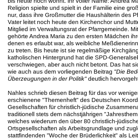
bis heute noch wohnt. Ihr voller Name: Andrea M
Religion spielte und spielt in der Familie eine gro
nur, dass ihre Großmutter die Haushälterin des Pfa
Vater leitet noch heute den Kirchenchor und Mutte
Mitglied im Verwaltungsrat der Pfarrgemeinde. M
gehörte Andrea Maria zu den ersten Mädchen ihr
denen es erlaubt war, als weibliche Meßdienerinn
zu treten. Bis heute ist sie regelmäßige Kirchgäng
katholischen Hintergrund hat die SPD-Generalsek
verschwiegen, aber auch nicht betont. Das hat si
wie auch aus dem vorliegenden Beitrag
"Die Bed
Überzeugungen in der Politik"
deutlich hervorgeht
Nahles schrieb diesen Beitrag für das vor wenig
erschienene "Themenheft" des Deutschen Koordi
Gesellschaften für christlich-jüdische Zusammen
traditionell stets dem nächstjährigen "Jahresthem
welches wiederum den über 80 christlich-jüdisch
Ortsgesellschaften als Arbeitsgrundlage und zugl
stattfindenden "Woche der Brüderlichkeit" als Leit