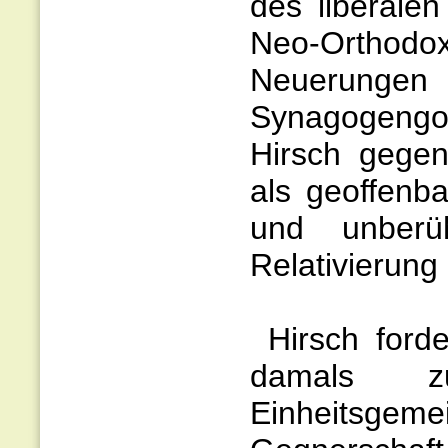
des liberalen
Neo-Orthodo
Neuerunge
Synagogengo
Hirsch gegen
als geoffenba
und unberüh
Relativierung
Hirsch forde
damals zu
Einheitsge