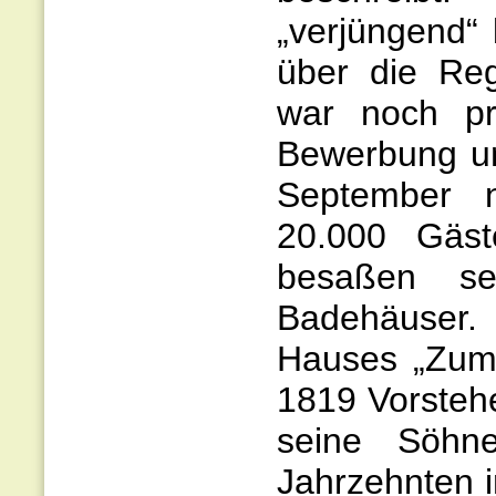
„verjüngend“
über die Re
war noch pr
Bewerbung un
September n
20.000 Gäst
besaßen se
Badehäuser.
Hauses „Zum 
1819 Vorsteh
seine Söhn
Jahrzehnten i