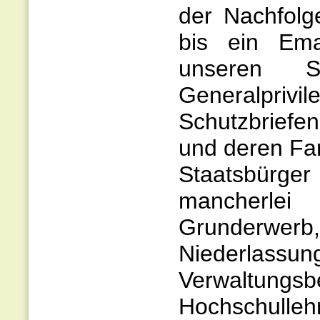
der Nachfol
bis ein Eman
unseren S
Generalpriv
Schutzbriefe
und deren Fam
Staatsbürg
mancherle
Grunderw
Niederlassung
Verwaltung
Hochschulleh