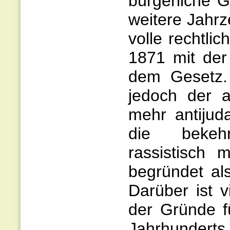
bürgerliche G
weitere Jahrze
volle rechtli
1871 mit der 
dem Gesetz. 
jedoch der a
mehr antijud
die bekehr
rassistisch
begründet al
Darüber ist 
der Gründe f
Jahrhunderts