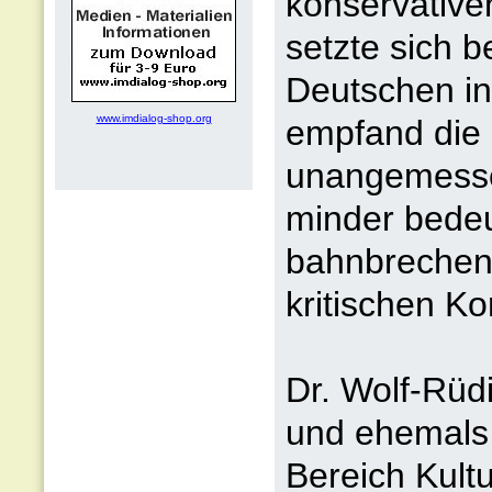
konservative
setzte sich 
Deutschen in 
www.imdialog-shop.org
empfand die 
unangemessen
minder bede
bahnbrechend
kritischen K
Dr. Wolf-Rüd
und ehemals 
Bereich Kult