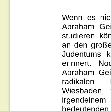
Wenn es nich
Abraham Gei
studieren kö
an den große
Judentums k
erinnert. N
Abraham Gei
radikalen 
Wiesbaden, v
irgendeine
bedeutenden