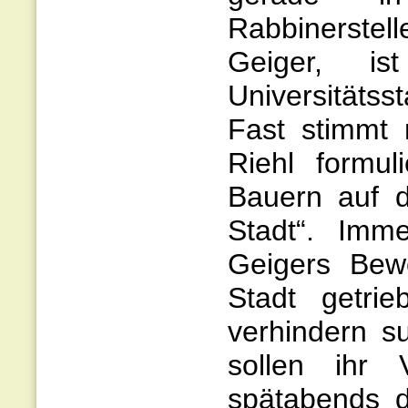
Rabbinerste
Geiger, is
Universitätss
Fast stimmt 
Riehl formu
Bauern auf d
Stadt“. Imm
Geigers Bew
Stadt getrie
verhindern s
sollen ihr
spätabends d