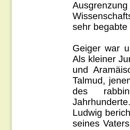
Ausgren
Wissenschaft
sehr begabte 
Geiger war un
Als kleiner Ju
und Aramäis
Talmud, jene
des rabbi
Jahrhundert
Ludwig berich
seines Vaters