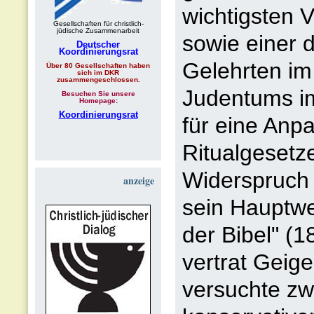
wichtigsten 
Gesellschaften für christlich-
jüdische Zusammenarbeit
sowie einer 
Deutscher
Koordinierungsrat
Gelehrten im
Über 80 Gesellschaften haben
sich im DKR
zusammengeschlossen.
Judentums im
Besuchen Sie unsere
Homepage:
Koordinierungsrat
für eine Anpa
Ritualgesetz
Widerspruch 
anzeige
sein Hauptwe
der Bibel" (
vertrat Geig
versuchte zw