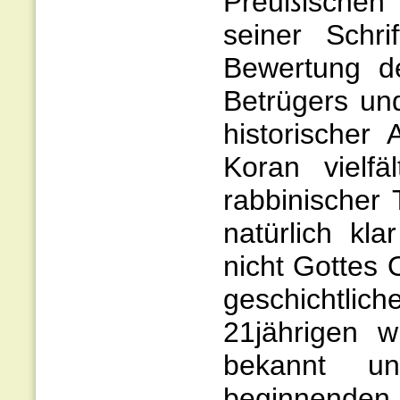
Preußischen 
seiner Schri
Bewertung de
Betrügers un
historischer
Koran vielfä
rabbinischer
natürlich kla
nicht Gottes 
geschichtli
21jährigen w
bekannt u
beginnenden 