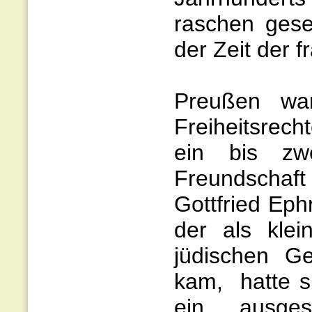
raschen gesel
der Zeit der 
Preußen war
Freiheitsrech
ein bis zw
Freundschaf
Gottfried Ep
der als kle
jüdischen G
kam, hatte si
ein ausges