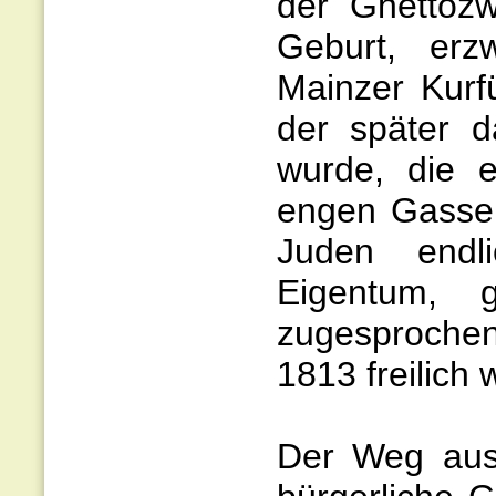
der Ghettoz
Geburt, erz
Mainzer Kurf
der später 
wurde, die e
engen Gasse.
Juden endl
Eigentum, gl
zugesproche
1813 freilich
Der Weg aus 