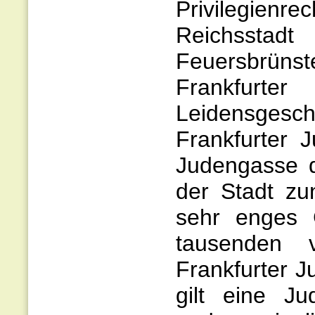
Privilegie
Reichssta
Feuersbrüns
Frankfurter
Leidensge
Frankfurter
Judengasse 
der Stadt zu
sehr enges G
tausenden 
Frankfurter J
gilt eine Ju