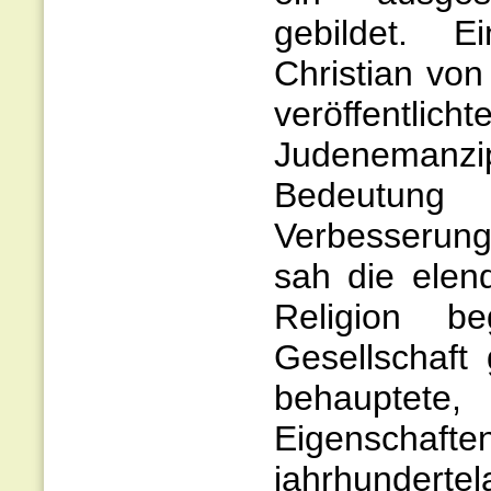
gebildet. E
Christian vo
veröffentlich
Judenemanz
Bedeutung 
Verbesserung
sah die elen
Religion be
Gesellschaft
behauptet
Eigenschafte
jahrhunderte