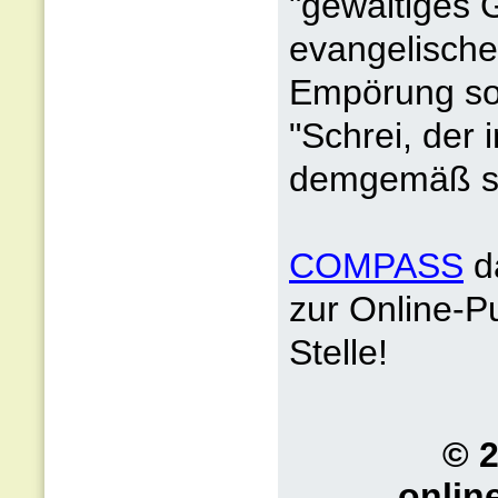
"gewaltiges 
evangelische 
Empörung so g
"Schrei, der 
demgemäß se
COMPASS
d
zur Online-Pu
Stelle!
© 
onlin