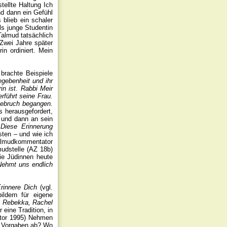
stellte Haltung Ich
und dann ein Gefühl
 blieb ein schaler
s junge Studentin
Talmud tatsächlich
 Zwei Jahre später
n ordiniert. Mein
brachte Beispiele
egebenheit und ihr
in ist. Rabbi Meir
rführt seine Frau.
hebruch begangen.
s herausgefordert,
 und dann an sein
 Diese Erinnerung
ten – und wie ich
Talmudkommentator
mudstelle (AZ 18b)
ie Jüdinnen heute
Nehmt uns endlich
rinnere Dich
(vgl.
ldern für eigene
, Rebekka, Rachel
eine Tradition, in
ntor 1995) Nehmen
en Vorgaben ab? Wo