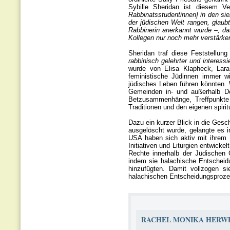
Sybille Sheridan ist diesem 
Rabbinatsstudentinnen] in den sie
der jüdischen Welt rangen, glaub
Rabbinerin anerkannt wurde –, da
Kollegen nur noch mehr verstärke
Sheridan traf diese Feststellu
rabbinisch gelehrter und interes
wurde von Elisa Klapheck, Lara
feministische Jüdinnen immer wi
jüdisches Leben führen könnten. 
Gemeinden in- und außerhalb Deu
Betzusammenhänge, Treffpunkte 
Traditionen und den eigenen spirit
Dazu ein kurzer Blick in die Ges
ausgelöscht wurde, gelangte es 
USA haben sich aktiv mit ihrem E
Initiativen und Liturgien entwicke
Rechte innerhalb der Jüdischen
indem sie halachische Entscheidun
hinzufügten. Damit vollzogen si
halachischen Entscheidungsprozes
RACHEL MONIKA HERW