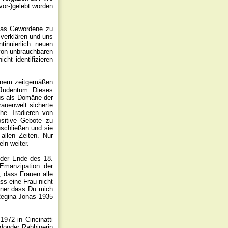
(vor-)gelebt worden
r das Gewordene zu
 verklären und uns
inuierlich neuen
von unbrauchbaren
ht identifizieren
einem zeitgemäßen
s Judentum. Dieses
us als Domäne der
auenwelt sicherte
che Tradieren von
ositive Gebote zu
uschließen und sie
allen Zeiten. Nur
ln weiter.
b der Ende des 18.
Emanzipation der
, dass Frauen alle
ss eine Frau nicht
nner dass Du mich
Regina Jonas 1935
972 in Cincinatti
ndonder Rabbinerin