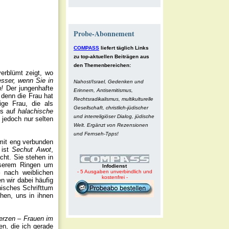
Probe-Abonnement
COMPASS
liefert täglich Links
zu top-aktuellen Beiträgen aus
den Themenbereichen:
verblümt zeigt, wo
esser, wenn Sie in
Nahost/Israel, Gedenken und
n!
Der jungenhafte
Erinnern, Antisemitismus,
 denn die Frau hat
Rechtsradikalismus, multikulturelle
ge Frau, die als
Gesellschaft, christlich-jüdischer
ss auf
halachische
und interreligiöser Dialog, jüdische
 jedoch nur selten
Welt. Ergänzt von Rezensionen
und Fernseh-Tpps!
amit eng verbunden
 ist
Sechut Awot
,
cht. Sie stehen in
unserem Ringen um
Infodienst
 nach weiblichen
- 5 Ausgaben unverbindlich und
kostenfrei -
n wir dabei häufig
nisches Schrifttum
hen, uns in ihnen
herzen – Frauen im
en, die ich gerade