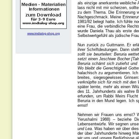
als einzige anerkannte weibliche A
lass nicht mit mir scherzen, sollt
zu dem Thema. Die Erinnerung war
Nachgeschmack. Meine Erinnerung
1981/82 belegt hatte. Ich fühle n
eine Frau, die verbindliche Rech
wurde Daniela Thau als erste de
www.imdialog-shop.org
Selbstwertgefühl als jüdische Fra
Nun zurück zu Guttmann. Er erlä
ihrer Schriftdeutungen. Dann stell
sollt sie beurteilen: Beruria wet
setzt einen Jeschiwe Bocher [Talm
Beruria schämt sich zutiefst un
Wo bleibt die Gerechtigkeit Gotte
halachisch zu argumentieren. Ic
breites, siegesgewisses Grinse
verknüpfte sich für mich mit den 
später lernte, mehr als einen Wi
des 11. Jahrhunderts als wahre Be
erfunden, um Rabbi Meirs Flucht
Beruria in den Mund legen. Ich s
ernst!
Nehmen wir Frauen uns ernst? Wi
Yerushalmi 1988) – beziehe Dic
Lebensentwürfe. Wir segnen unse
und Lea
. Was haben wir über dies
der über Jahrhunderte hinweg Män
wir uns und unsere Bedürfnisse a