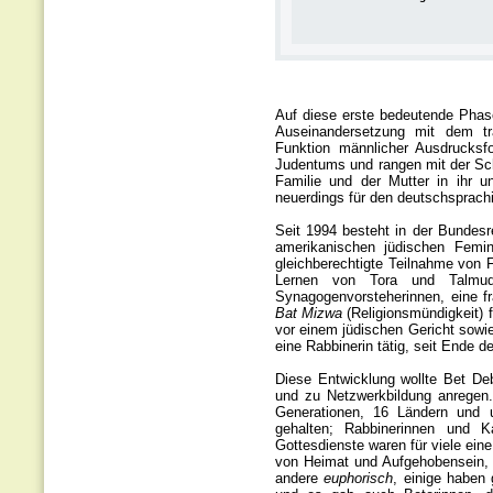
Auf diese erste bedeutende Phase
Auseinandersetzung mit dem tra
Funktion männlicher Ausdrucksf
Judentums und rangen mit der Sch
Familie und der Mutter in ihr u
neuerdings für den deutschsprach
Seit 1994 besteht in der Bundesre
amerikanischen jüdischen Femin
gleichberechtigte Teilnahme von F
Lernen von Tora und Talmud, 
Synagogenvorsteherinnen, eine fr
Bat Mizwa
(Religionsmündigkeit)
vor einem jüdischen Gericht sowi
eine Rabbinerin tätig, seit Ende 
Diese Entwicklung wollte Bet D
und zu Netzwerkbildung anregen
Generationen, 16 Ländern und u
gehalten; Rabbinerinnen und K
Gottesdienste waren für viele ein
von Heimat und Aufgehobensein, 
andere
euphorisch
, einige haben