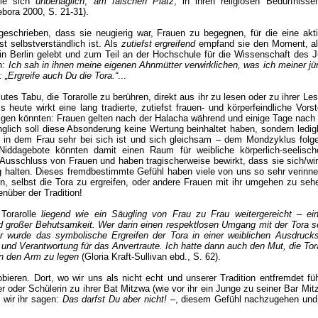
die sich
unbehaglich
,
am falschen Platz
, in ihren religiösen Bedürfniss
ebora 2000, S. 21-31).
eschrieben, dass sie neugierig war, Frauen zu begegnen, für die eine akti
t selbstverständlich ist. Als
zutiefst ergreifend
empfand sie den Moment, al
 in Berlin gelebt und zum Teil an der Hochschule für die Wissenschaft des 
n:
Ich sah in ihnen meine eigenen Ahnmütter verwirklichen, was ich meiner jü
 „Ergreife auch Du die Tora.“
...
lutes Tabu, die Torarolle zu berühren, direkt aus ihr zu lesen oder zu ihrer L
heute wirkt eine lang tradierte, zutiefst frauen- und körperfeindliche Vors
igen könnten: Frauen gelten nach der Halacha während und einige Tage nach 
glich soll diese Absonderung keine Wertung beinhaltet haben, sondern ledig
, in dem Frau sehr bei sich ist und sich gleichsam – dem Mondzyklus folge
Niddagebote könnten damit einen Raum für weibliche körperlich-seelisch
Ausschluss von Frauen und haben tragischerweise bewirkt, dass sie sich/wir 
 halten. Dieses fremdbestimmte Gefühl haben viele von uns so sehr verinner
n, selbst die Tora zu ergreifen, oder andere Frauen mit ihr umgehen zu seh
enüber der Tradition!
Torarolle
liegend wie ein Säugling von Frau zu Frau weitergereicht – e
nd großer Behutsamkeit. Wer darin einen respektlosen Umgang mit der Tora 
ier wurde das symbolische Ergreifen der Tora in einer weiblichen Ausdruck
nd Verantwortung für das Anvertraute. Ich hatte dann auch den Mut, die Tor
in den Arm zu legen
(Gloria Kraft-Sullivan ebd., S. 62).
eren. Dort, wo wir uns als nicht echt und unserer Tradition entfremdet fühl
der Schülerin zu ihrer Bat Mitzwa (wie vor ihr ein Junge zu seiner Bar Mitz
 wir ihr sagen:
Das darfst Du aber nicht!
–, diesem Gefühl nachzugehen und