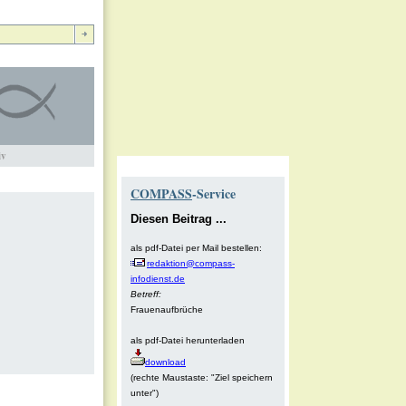
iv
COMPASS
-Service
Diesen Beitrag ...
als pdf-Datei per Mail bestellen:
redaktion@compass-
infodienst.de
Betreff:
Frauenaufbrüche
als pdf-Datei herunterladen
download
(rechte Maustaste: "Ziel speichern
unter")