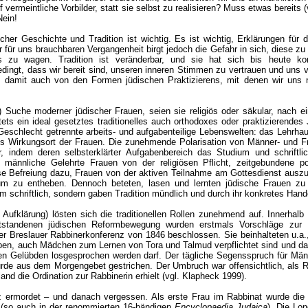
 vermeintliche Vorbilder, statt sie selbst zu realisieren? Muss etwas bereits 
Nein!
cher Geschichte und Tradition ist wichtig. Es ist wichtig, Erklärungen fü
r für uns brauchbaren Vergangenheit birgt jedoch die Gefahr in sich, diese zu
 zu wagen. Tradition ist veränderbar, und sie hat sich bis heute kont
ingt, dass wir bereit sind, unseren inneren Stimmen zu vertrauen und uns 
 damit auch von den Formen jüdischen Praktizierens, mit denen wir uns nic
) Suche moderner jüdischer Frauen, seien sie religiös oder säkular, nach 
tets ein ideal gesetztes traditionelles auch orthodoxes oder praktizierende
eschlecht getrennte arbeits- und aufgabenteilige Lebenswelten: das Lehrha
s Wirkungsort der Frauen. Die zunehmende Polarisation von Männer- und Fr
, indem deren selbsterklärter Aufgabenbereich das Studium und schriftli
n“ männliche Gelehrte Frauen von der religiösen Pflicht, zeitgebundene p
ese Befreiung dazu, Frauen von der aktiven Teilnahme am Gottesdienst ausz
um zu entheben. Dennoch beteten, lasen und lernten jüdische Frauen zu 
m schriftlich, sondern gaben Tradition mündlich und durch ihr konkretes Hande
e Aufklärung) lösten sich die traditionellen Rollen zunehmend auf. Innerhal
ntstandenen jüdischen Reformbewegung wurden erstmals Vorschläge zur 
der Breslauer Rabbinerkonferenz von 1846 beschlossen. Sie beinhalteten u.a.
ben, auch Mädchen zum Lernen von Tora und Talmud verpflichtet sind und da
n Gelübden losgesprochen werden darf. Der tägliche Segensspruch für Mä
urde aus dem Morgengebet gestrichen. Der Umbruch war offensichtlich, als 
land die Ordination zur Rabbinerin erhielt (vgl. Klapheck 1999).
 ermordet – und danach vergessen. Als erste Frau im Rabbinat wurde die 1
t (so auch in der renommierten 16-bändigen
Encyclopaedia Judaica
). Die Lo