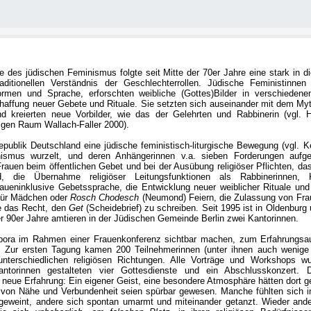
 des jüdischen Feminismus folgte seit Mitte der 70er Jahre eine stark in d
ditionellen Verständnis der Geschlechterrollen. Jüdische Feministinnen
ormen und Sprache, erforschten weibliche (Gottes)Bilder in verschieden
affung neuer Gebete und Rituale. Sie setzten sich auseinander mit dem Myt
nd kreierten neue Vorbilder, wie das der Gelehrten und Rabbinerin (vgl.
igen Raum Wallach-Faller 2000).
publik Deutschland eine jüdische feministisch-liturgische Bewegung (vgl. K
ismus wurzelt, und deren Anhängerinnen v.a. sieben Forderungen aufges
rauen beim öffentlichen Gebet und bei der Ausübung religiöser Pflichten, das
die Übernahme religiöser Leitungsfunktionen als Rabbinerinnen, K
aueninklusive Gebetssprache, die Entwicklung neuer weiblicher Rituale und 
 für Mädchen oder
Rosch Chodesch
(Neumond) Feiern, die Zulassung von Fra
e das Recht, den
Get
(Scheidebrief) zu schreiben. Seit 1995 ist in Oldenbur
der 90er Jahre amtieren in der Jüdischen Gemeinde Berlin zwei Kantorinnen.
ebora im Rahmen einer Frauenkonferenz sichtbar machen, zum Erfahrungsa
. Zur ersten Tagung kamen 200 Teilnehmerinnen (unter ihnen auch wenige
nterschiedlichen religiösen Richtungen. Alle Vorträge und Workshops w
antorinnen gestalteten vier Gottesdienste und ein Abschlusskonzert.
e neue Erfahrung: Ein eigener Geist, eine besondere Atmosphäre hätten dort g
von Nähe und Verbundenheit seien spürbar gewesen. Manche fühlten sich i
 geweint, andere sich spontan umarmt und miteinander getanzt. Wieder an