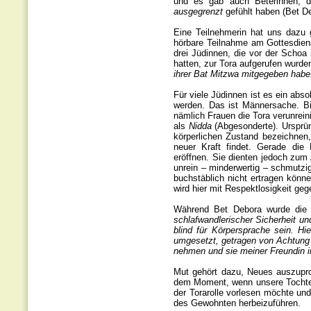
und es gab auch Beterinnen, 
ausgegrenzt
gefühlt haben (Bet D
Eine Teilnehmerin hat uns dazu g
hörbare Teilnahme am Gottesdiens
drei Jüdinnen, die vor der Schoa
hatten, zur Tora aufgerufen wurde
ihrer Bat Mitzwa mitgegeben habe:
Für viele Jüdinnen ist es ein abso
werden. Das ist Männersache. Bis 
nämlich Frauen die Tora verunrein
als
Nidda
(Abgesonderte). Ursprün
körperlichen Zustand bezeichnen
neuer Kraft findet. Gerade die 
eröffnen. Sie dienten jedoch zum 
unrein – minderwertig – schmutzig
buchstäblich nicht ertragen könne
wird hier mit Respektlosigkeit geg
Während Bet Debora wurde die 
schlafwandlerischer Sicherheit u
blind für Körpersprache sein. H
umgesetzt, getragen von Achtung u
nehmen und sie meiner Freundin 
Mut gehört dazu, Neues auszuprobi
dem Moment, wenn unsere Tochter o
der Torarolle vorlesen möchte und
des Gewohnten herbeizuführen.