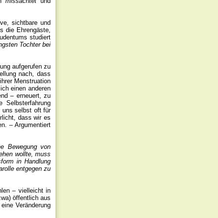
en
missachtet
und
ve, sichtbare und
s die Ehrengäste,
Judentums studiert
ngsten Tochter bei
esung aufgerufen zu
tellung nach, dass
ihrer Menstruation
lich einen anderen
nd – erneuert, zu
e Selbsterfahrung
uns selbst oft für
licht, dass wir es
en. – Argumentiert
ine Bewegung von
sehen wollte, muss
sform in Handlung
arolle entgegen zu
en – vielleicht in
wa) öffentlich aus
 eine Veränderung