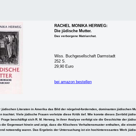
RACHEL MONIKA HERWEG:
Die jüdische Mutter.
Das verborgene Matriarchat.
Wiss. Buchgesellschaft Darmstadt
252 S.
29,90 Euro
bei amazon bestellen
 jüdischen Literaten in Amerika das Bild der nörgelnd-fordernden, dominanten jüdischen Mut
rachtet. Viele jüdische Frauen verletzte diese Kritik tief. Wie konnte dieses Zerrbild jüdi
r Frage beschäftigt sich R. M. Herweg. In ihrer Analyse verfolgt sie die Geschichte der jüdi
in die Gegenwart hinein und zeigt, dass die Klischees Verhaltensmuster enthalten, die einst
nd notwendig waren. Das Ergebnis der Untersuchung ist ein hochinteressantes Werk jüdis