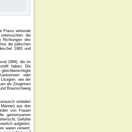
ie Praxis wirkende
 untersuchten die
en Richtungen des
hos der jüdischen
 Heschel 1983 und
eval 1994), die im
tellt haben: Die
 gleichberechtigte
antorinnen oder
Liturgien, wie der
uen als Zeuginnen
g und Braunschweig
ustausch einladen
 Männer) aus drei
urden von Frauen
 Die gemeinsamen
eherrscht, Gefühle
nnerlich
aufgelöst
,
dere waren
verwirrt
,