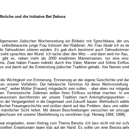
fbrüche und die Initiative Bet Debora
 Allgemeinen Jüdischen Wochenzeitung ein Bildwitz mit Sprechblase, der un
 selbstbewusste junge Frau kritisiert den Rabbiner:
Als Frau fände ich es b
 die Talmudisten zitieren würden. Es gab doch bestimmt auch Talmudistinne
zieht sprachlos den Mund. Ich lache über den Witz – und dann wird mir flau,
d gibt es, neben mehr als 2000 erwähnten Männernamen, nur eine einzi
ruria. Zwar haben Frauen indirekt durch ihre Väter, Männer und Söhne Einflu
se und damit auf die Entwicklung jüdischer Tradition gehabt, ihre Namen sind
die Wichtigkeit von Erinnerung. Erinnerung an die eigene Geschichte und d
n unserer Vorfahren. Der hebräische Terminus für diese Wertvorstellung
nner]“, wobei Mütter [Frauen] mitgedacht sein sollen, - aber eben nur mitgeda
nen. Feministische Jüdinnen wollen ihren Einfluss sichtbar machen. In 
wusstsein durchforsten wir unsere Tradition nach Anknüpfungspunkten –
von der Vergangenheit in die Gegenwart und Zukunft bauen. Methodisch wähle
discher Frauengeschichte und stoßen damit auf das Problem, dass uns rabbi
männlicher Sicht liefert. Mit diesen Beschreibungen versuchen wir umzuge
leichsam mit unserer Überlieferung zu versöhnen (vgl. Herweg 1994; 1998).
 war eingeladen, einen Vortrag zum Thema Beruria:
Ich lass nicht mit mir sc
stellten Erwartungen lagen klar auf der Hand: Es sollte um jene Beruria geh