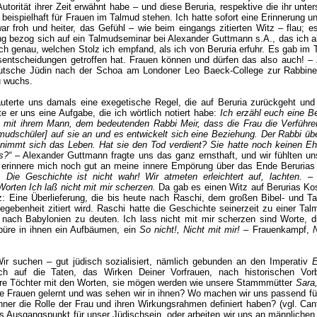
utorität ihrer Zeit erwähnt habe – und diese Beruria, respektive die ihr unter
e beispielhaft für Frauen im Talmud stehen. Ich hatte sofort eine Erinnerung 
 froh und heiter, das Gefühl – wie beim eingangs zitierten Witz – flau; es
 bezog sich auf ein Talmudseminar bei Alexander Guttmann s.A., das ich al
och genau, welchen Stolz ich empfand, als ich von Beruria erfuhr. Es gab im 
tsentscheidungen getroffen hat. Frauen können und dürfen das also auch! –
utsche Jüdin nach der Schoa am Londoner Leo Baeck-College zur Rabbineri
u wuchs.
uterte uns damals eine exegetische Regel, die auf Beruria zurückgeht und 
te er uns eine Aufgabe, die ich wörtlich notiert habe:
Ich erzähl euch eine B
tet mit ihrem Mann, dem bedeutenden Rabbi Meir, dass die Frau die Verführer
udschüler] auf sie an und es entwickelt sich eine Beziehung. Der Rabbi übe
d nimmt sich das Leben. Hat sie den Tod verdient? Sie hatte noch keinen E
s?“
– Alexander Guttmann fragte uns das ganz ernsthaft, und wir fühlten un
h erinnere mich noch gut an meine innere Empörung über das Ende Berurias
n:
Die Geschichte ist nicht wahr! Wir atmeten erleichtert auf, lachten. –
Worten Ich laß nicht mit mir scherzen.
Da gab es einen Witz auf Berurias Kos
tz: Eine Überlieferung, die bis heute nach Raschi, dem großen Bibel- und 
gebenheit zitiert wird. Raschi hatte die Geschichte seinerzeit zu einer Tal
 nach Babylonien zu deuten. Ich lass nicht mit mir scherzen sind Worte, d
püre in ihnen ein Aufbäumen, ein
So nicht!, Nicht mit mir!
– Frauenkampf,
r suchen – gut jüdisch sozialisiert, nämlich gebunden an den Imperativ
E
h auf die Taten, das Wirken Deiner Vorfrauen, nach historischen Vorbi
re Töchter mit den Worten, sie mögen werden wie unsere Stammmütter
Sara
e Frauen gelernt und was sehen wir in ihnen? Wo machen wir uns passend für 
ner die Rolle der Frau und ihren Wirkungsrahmen definiert haben? (vgl. Ca
ls Ausgangspunkt für unser Jüdischsein, oder arbeiten wir uns an männlich