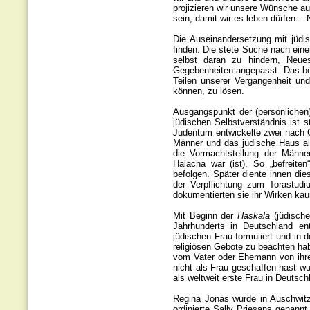
projizieren wir unsere Wünsche auf
sein, damit wir es leben dürfen... 
Die Auseinandersetzung mit jüdis
finden. Die stete Suche nach eine
selbst daran zu hindern, Neues
Gegebenheiten angepasst. Das bed
Teilen unserer Vergangenheit und
können, zu lösen.
Ausgangspunkt der (persönlichen
jüdischen Selbstverständnis ist s
Judentum entwickelte zwei nach G
Männer und das jüdische Haus al
die Vormachtstellung der Männer
Halacha war (ist). So „befreite
befolgen. Später diente ihnen di
der Verpflichtung zum Torastudi
dokumentierten sie ihr Wirken kau
Mit Beginn der
Haskala
(jüdisch
Jahrhunderts in Deutschland e
jüdischen Frau formuliert und in 
religiösen Gebote zu beachten ha
vom Vater oder Ehemann von ihre
nicht als Frau geschaffen hast w
als weltweit erste Frau in Deutsch
Regina Jonas wurde in Auschwitz
ordinierte Sally Priesans genann