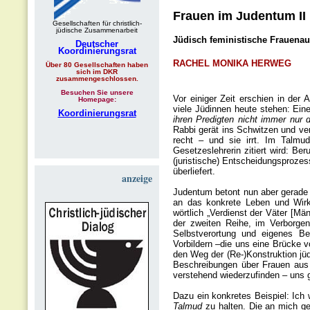
Frauen im Judentum II
Gesellschaften für christlich-
jüdische Zusammenarbeit
Jüdisch feministische Frauenau
Deutscher
Koordinierungsrat
RACHEL MONIKA HERWEG
Über 80 Gesellschaften haben
sich im DKR
zusammengeschlossen.
Besuchen Sie unsere
Vor einiger Zeit erschien in der
Homepage:
viele Jüdinnen heute stehen: Eine
Koordinierungsrat
ihren Predigten nicht immer nur
Rabbi gerät ins Schwitzen und ver
recht – und sie irrt. Im Talmu
Gesetzeslehrerin zitiert wird: Be
(juristische) Entscheidungsprozes
überliefert.
anzeige
Judentum betont nun aber gerade 
an das konkrete Leben und Wirke
wörtlich „Verdienst der Väter [Mä
der zweiten Reihe, im Verborge
Selbstverortung und eigenes Be
Vorbildern –die uns eine Brücke 
den Weg der (Re-)Konstruktion jü
Beschreibungen über Frauen aus 
verstehend wiederzufinden – uns g
Dazu ein konkretes Beispiel: Ich
Talmud
zu halten. Die an mich ge