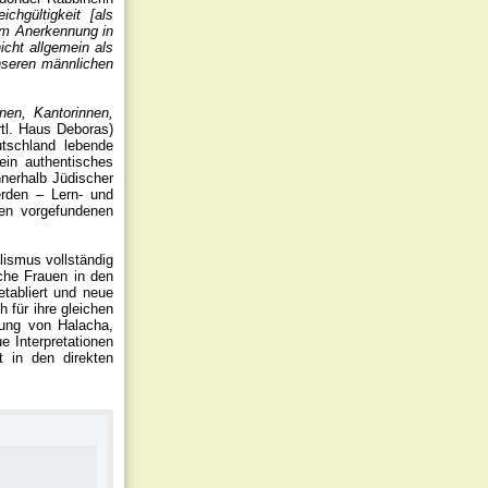
chgültigkeit [als
 um Anerkennung in
icht allgemein als
unseren männlichen
nen, Kantorinnen,
rtl. Haus Deboras)
tschland lebende
ein authentisches
nerhalb Jüdischer
erden – Lern- und
den vorgefundenen
lismus vollständig
che Frauen in den
tabliert und neue
h für ihre gleichen
bung von Halacha,
e Interpretationen
t in den direkten