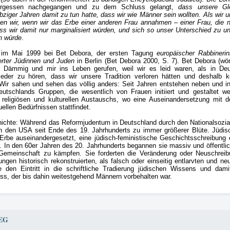
Vergessen nachgegangen und zu dem Schluss gelangt,
dass unsere Glei
bziger Jahren damit zu tun hatte, dass wir wie Männer sein wollten. Als wir
ten wir, wenn wir das Erbe einer anderen Frau annahmen – einer Frau, die n
ss wir damit nur marginalisiert würden, und sich so unser Unterschied zu 
n würde
.
ng im Mai 1999 bei Bet Debora, der ersten Tagung
europäischer Rabbinerin
sierter Jüdinnen und Juden
in Berlin (Bet Debora 2000, S. 7). Bet Debora (wö
 Dämmig und mir ins Leben gerufen, weil wir es leid waren, als in Deu
eder zu hören, dass wir unsere Tradition verloren hätten und deshalb k
Wir sahen und sehen das völlig anders: Seit Jahren entstehen neben und in
tschlands Gruppen, die wesentlich von Frauen initiiert und gestaltet w
religiösen und kulturellen Austauschs, wo eine Auseinandersetzung mit 
uellen Bedürfnissen stattfindet.
chichte: Während das Reformjudentum in Deutschland durch den Nationalsozia
in den USA seit Ende des 19. Jahrhunderts zu immer größerer Blüte. Jüdis
rbe auseinandergesetzt, eine jüdisch-feministische Geschichtsschreibung e
lt. In den 60er Jahren des 20. Jahrhunderts begannen sie massiv und öffentlic
 Gemeinschaft zu kämpfen. Sie forderten die Veränderung oder Neuschrei
gen historisch rekonstruierten, als falsch oder einseitig entlarvten und neu
e den Eintritt in die schriftliche Tradierung jüdischen Wissens und dami
s, der bis dahin weitestgehend Männern vorbehalten war.
EG