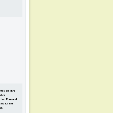
ter, die ihre
scher
schen Frau und
mals für das
ch-