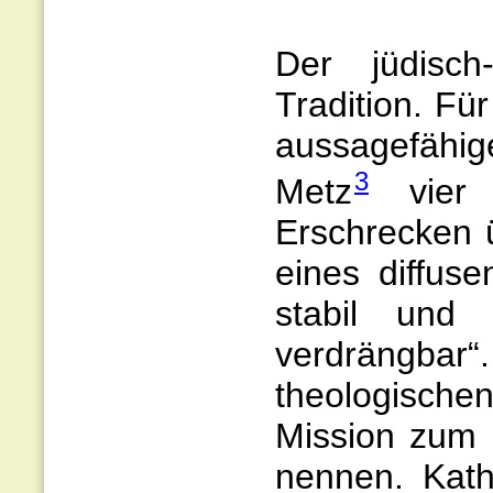
Der jüdisch
Tradition. F
aussagefähi
3
Metz
vier 
Erschrecken 
eines diffus
stabil und k
verdrängbar“
theologische
Mission zum 
nennen. Kath