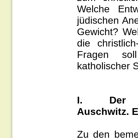
Welche Entw
jüdischen An
Gewicht? Wel
die christli
Fragen sol
katholischer 
I. Der chr
Auschwitz. 
Zu den bemer