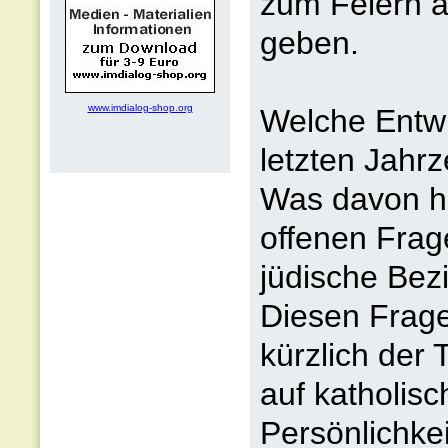
zum Feiern a
geben.
www.imdialog-shop.org
Welche Entwi
letzten Jahrz
Was davon h
offenen Frage
jüdische Bezi
Diesen Frage
kürzlich der
auf katholis
Persönlichke