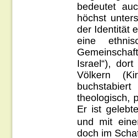
bedeutet au
höchst unters
der Identität 
eine ethnis
Gemeinschaft 
Israel“), do
Völkern (Ki
buchstabie
theologisch, 
Er ist geleb
und mit ein
doch im Scha