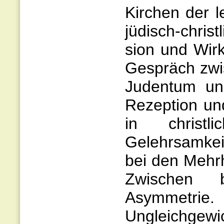
Kirchen der l
jüdisch-chris
sion und Wirkl
Gespräch zwi
Judentum und
Rezeption un
in christl
Gelehrsamkei
bei den Mehr
Zwischen b
Asymmetri
Ungleichgewi