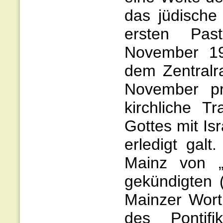
das jüdische
ersten Pas
November 19
dem Zentralr
November pr
kirchliche Tr
Gottes mit Isr
erledigt gal
Mainz von „
gekündigten 
Mainzer Wort
des Pontif