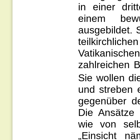
in einer dri
einem bewu
ausgebildet. 
teilkirchli
Vatikanisch
zahlreichen 
Sie wollen di
und streben 
gegenüber d
Die Ansätze 
wie von sel
„Einsicht nä