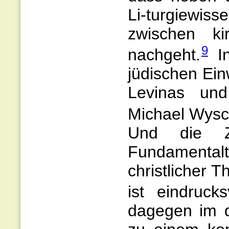
Li-turgiewis
zwischen ki
9
nachgeht.
In
jüdischen Ei
Levinas und 
Michael Wysc
Und die Za
Fundamental
christlicher 
ist eindrucksv
dagegen im d