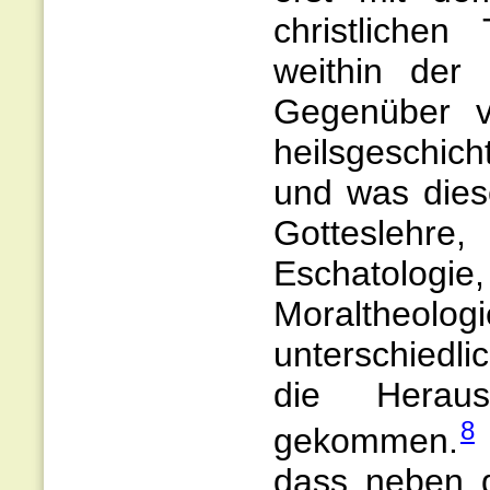
christliche
weithin der 
Gegenüber v
heilsgeschich
und was dies
Gotteslehr
Eschatologie
Moraltheologi
unterschiedli
die Heraus
8
gekommen.
dass neben d