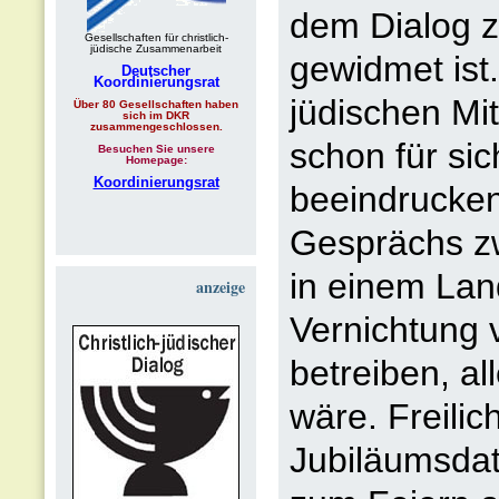
dem Dialog z
Gesellschaften für christlich-
jüdische Zusammenarbeit
gewidmet ist.
Deutscher
Koordinierungsrat
jüdischen Mi
Über 80 Gesellschaften haben
sich im DKR
zusammengeschlossen.
schon für si
Besuchen Sie unsere
Homepage:
Koordinierungsrat
beeindrucke
Gesprächs zw
in einem Land
anzeige
Vernichtung
betreiben, a
wäre. Freilic
Jubiläumsda