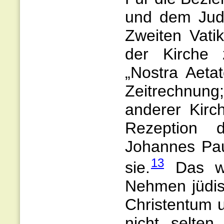
und dem Jude
Zweiten Vati
der Kirche z
„Nostra Aeta
Zeitrechnung
anderer Kirc
Rezeption d
Johannes Paul
13
sie.
Das wur
Nehmen jüdis
Christentum 
nicht selten