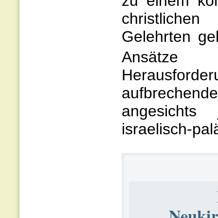
zu einem kon
christliche
Gelehrten ge
Ansätze d
Herausford
aufbrechen
angesichts 
israelisch-pal
Neukir