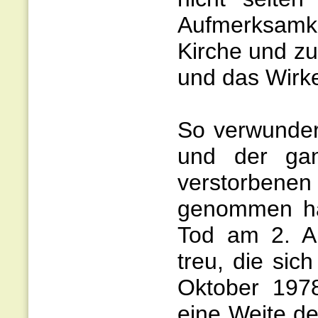
Aufmerksamke
Kirche und zu
und das Wirke
So verwundert
und der ga
verstorbene
genommen ha
Tod am 2. Ap
treu, die si
Oktober 1978
eine Weite de