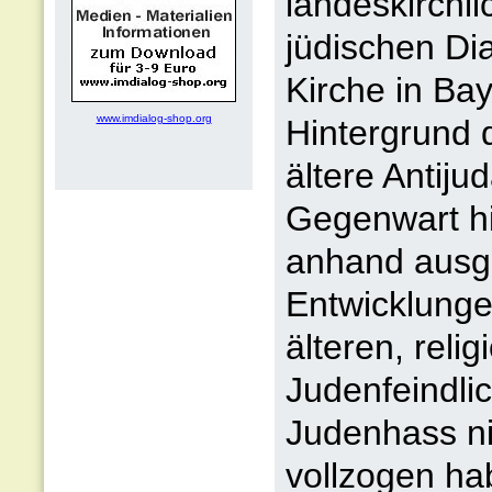
landeskirchli
jüdischen Di
Kirche in Bay
www.imdialog-shop.org
Hintergrund 
ältere Antiju
Gegenwart hin
anhand ausge
Entwicklunge
älteren, relig
Judenfeindli
Judenhass ni
vollzogen ha