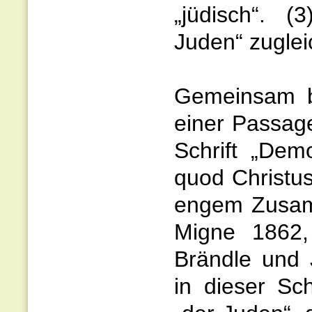
„jüdisch“. (
Juden“ zugle
Gemeinsam b
einer Passage
Schrift „Dem
quod Christus 
engem Zusamm
Migne 1862,
Brändle und 
in dieser Sc