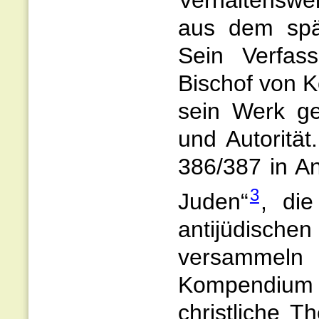
Verhaltenswei
aus dem spät
Sein Verfas
Bischof von K
sein Werk ge
und Autorität
386/387 in A
3
Juden“
, die
antijüdisc
versammeln 
Kompendium
christliche 