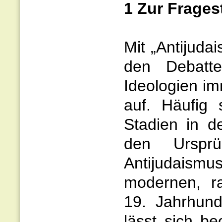
1 Zur Frages
Mit „Antijuda
den Debatt
Ideologien im
auf. Häufig 
Stadien in d
den Ursprün
Antijudais
modernen, ra
19. Jahrhund
lässt sich be