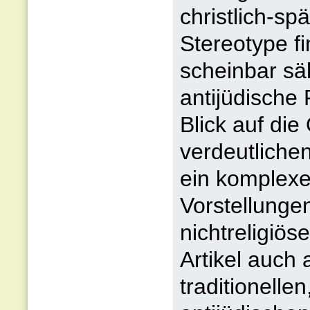
christlich-sp
Stereotype f
scheinbar sä
antijüdische
Blick auf die
verdeutliche
ein komplexe
Vorstellungen
nichtreligiös
Artikel auch
traditionelle