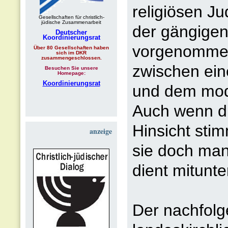
religiösen Ju
Gesellschaften für christlich-
jüdische Zusammenarbeit
der gängigen -
Deutscher
Koordinierungsrat
vorgenommen
Über 80 Gesellschaften haben
sich im DKR
zusammengeschlossen.
zwischen ein
Besuchen Sie unsere
Homepage:
Koordinierungsrat
und dem mode
Auch wenn die
Hinsicht stim
anzeige
sie doch man
dient mitunte
Der nachfolg