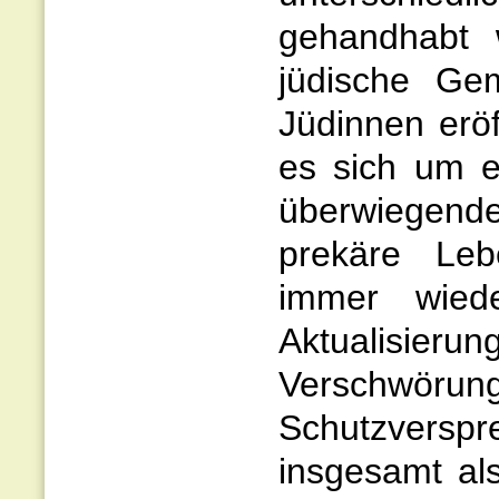
gehandhabt 
jüdische Ge
Jüdinnen erö
es sich um ei
überwiegende
prekäre Leb
immer wied
Aktualisieru
Verschwörun
Schutzversp
insgesamt al