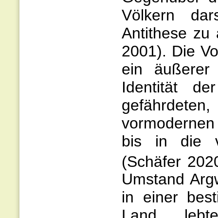
Völkern dar
Antithese zu 
2001). Die Vo
ein äußerer
Identität d
gefährdeten
vormoderne
bis in die v
(Schäfer 202
Umstand Argw
in einer bes
Land lebt