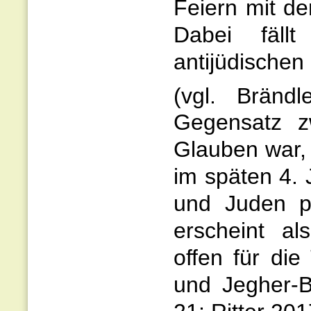
Feiern mit de
Dabei fäll
antijüdische
(vgl. Bränd
Gegensatz z
Glauben war,
im späten 4. 
und Juden pl
erscheint al
offen für die
und Jegher-B