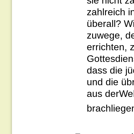
sie nicht z
zahlreich i
überall? Wi
zuwege, de
errichten, 
Gottesdiens
dass die j
und die üb
aus derWel
brachliege