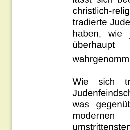
christlich-
tradierte Jud
haben, wie 
überhaupt 
wahrgenommen
Wie sich t
Judenfeindsc
was gegenüb
modernen A
umstrittenst