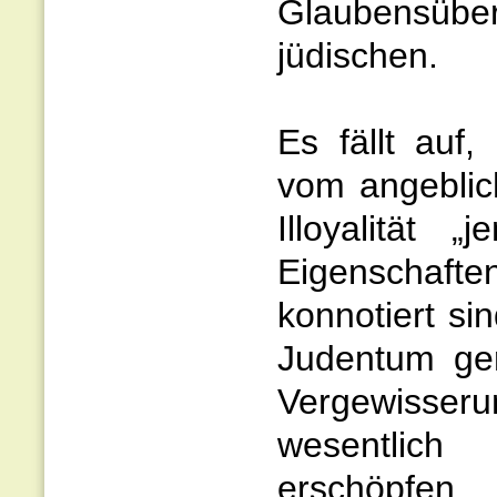
Glaubensüber
jüdischen.
Es fällt auf
vom angeblic
Illoyalität 
Eigenschaften
konnotiert si
Judentum ger
Vergewisser
wesentlich 
erschöpfe