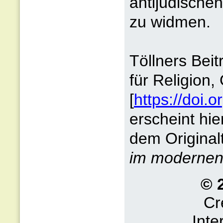
antijüdische
zu widmen.
Töllners Beit
für Religion,
[
https://doi
erscheint hi
dem Originalt
im modernen 
© 
Cr
Inte