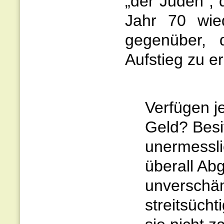
„der Juden“,
Jahr 70 wied
gegenüber, 
Aufstieg zu e
Verfügen j
Geld? Besit
unermessli
überall Ab
unverschäm
streitsüch