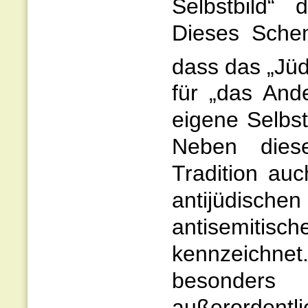
Selbstbild“ 
Dieses Schem
dass das „Jüd
für „das And
eigene Selbst
Neben diese
Tradition au
antijüdisch
antisemiti
kennzeichn
besonders
außerordentl