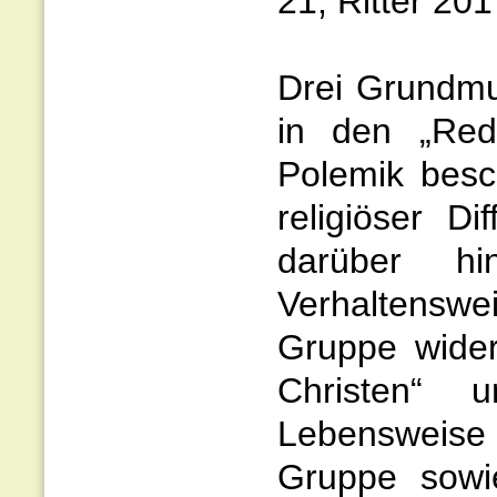
21; Ritter 2017
Drei Grundmu
in den „Red
Polemik besch
religiöser D
darüber hi
Verhaltenswe
Gruppe wider
Christen“ 
Lebensweise
Gruppe sowi