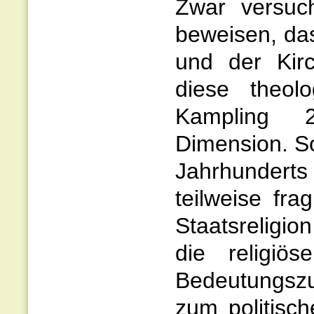
Zwar versuch
beweisen, da
und der Kir
diese theolo
Kampling 2
Dimension. S
Jahrhunderts
teilweise fra
Staatsreligio
die religiö
Bedeutungszu
zum politisch